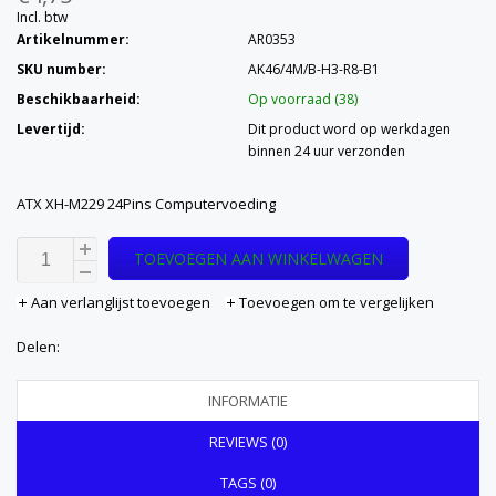
Incl. btw
Artikelnummer:
AR0353
SKU number:
AK46/4M/B-H3-R8-B1
Beschikbaarheid:
Op voorraad (38)
Levertijd:
Dit product word op werkdagen
binnen 24 uur verzonden
ATX XH-M229 24Pins Computervoeding
TOEVOEGEN AAN WINKELWAGEN
Aan verlanglijst toevoegen
Toevoegen om te vergelijken
Delen:
INFORMATIE
REVIEWS (0)
TAGS (0)