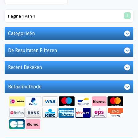
1
Pagina 1 van 1
Categorieën
De Resultaten Filteren
Recent Bekeken
Betaalmethode