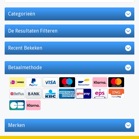
Categorieën
De Resultaten Filteren
Recent Bekeken
Betaalmethode
Merken