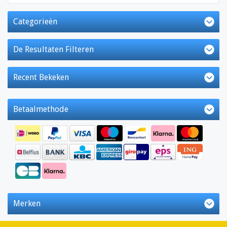
Categorieën
De Resultaten Filteren
Recent Bekeken
Betaalmethode
Merken