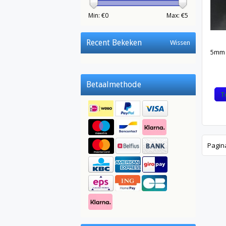
Min: €
0
Max: €
5
Recent Bekeken
Wissen
5mm 
Betaalmethode
T
Pagin