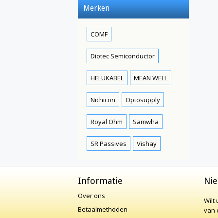
Merken
COMF
Diotec Semiconductor
HELUKABEL
MEAN WELL
Nichicon
Optosupply
Royal Ohm
Samwha
SR Passives
Vishay
Informatie
Nie
Over ons
Wilt
Betaalmethoden
van o