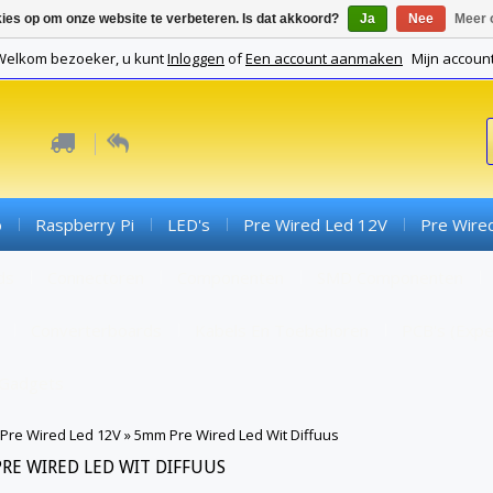
kies op om onze website te verbeteren. Is dat akkoord?
Ja
Nee
Meer 
Welkom bezoeker, u kunt
Inloggen
of
Een account aanmaken
Mijn accoun
o
Raspberry Pi
LED's
Pre Wired Led 12V
Pre Wire
ds
Connectoren
Componenten
SMD Componenten
Converterboards
Kabels En Toebehoren
PCB's (expe
Gadgets
Pre Wired Led 12V
»
5mm Pre Wired Led Wit Diffuus
RE WIRED LED WIT DIFFUUS