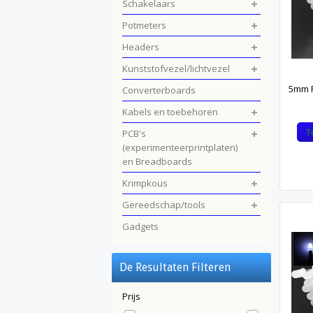
Schakelaars
Potmeters
Headers
Kunststofvezel/lichtvezel
5mm P
Converterboards
Kabels en toebehoren
T
PCB's
(experimenteerprintplaten)
en Breadboards
Krimpkous
Gereedschap/tools
Gadgets
De Resultaten Filteren
Prijs