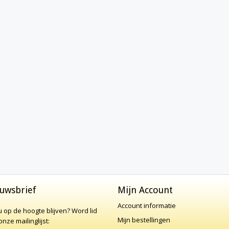
uwsbrief
Mijn Account
Account informatie
 u op de hoogte blijven?
Word lid
Mijn bestellingen
nze mailinglijst: