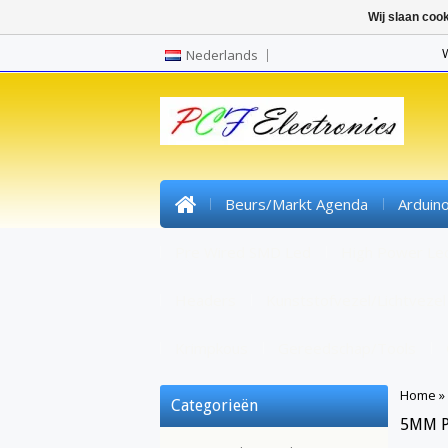
Wij slaan coo
Nederlands
Beurs/markt Agenda
Arduin
Pre Wired SMD Led
High Power Le
Headers
Kunststofvezel/lichtvezel
Krimpkous
Gereedschap/tools
Home
»
Categorieën
5MM P