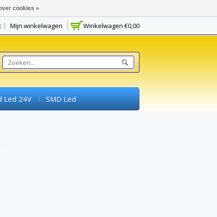
over cookies »
t
Mijn winkelwagen
Winkelwagen
€0,00
d Led 24V
SMD Led
Schakelaars
Potmeters
rimenteerprintplaten) En Breadboards