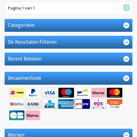
1
Pagina 1 van 1
Categorieën
De Resultaten Filteren
Recent Bekeken
Betaalmethode
Merken