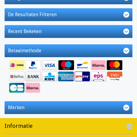
De Resultaten Filteren
Recent Bekeken
Betaalmethode
Merken
Informatie