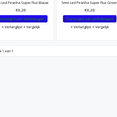
Led Piranha Super Flux Blauw
5mm Led Piranha Super Flux Groe
€0,20
€0,20
oevoegen aan winkelwagen
Toevoegen aan winkelwagen
Verlanglijst
Vergelijk
Verlanglijst
Vergelijk
a 1 van 1