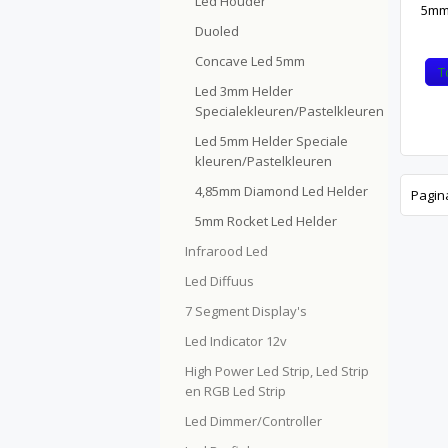
Led Houder
5mm 
Duoled
Concave Led 5mm
T
Led 3mm Helder
Specialekleuren/Pastelkleuren
Led 5mm Helder Speciale
kleuren/Pastelkleuren
4,85mm Diamond Led Helder
Pagin
5mm Rocket Led Helder
Infrarood Led
Led Diffuus
7 Segment Display's
Led Indicator 12v
High Power Led Strip, Led Strip
en RGB Led Strip
Led Dimmer/Controller