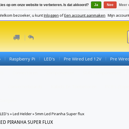
kies op om onze website te verbeteren. Is dat akkoord?
Ja
Nee
Meer 
Welkom bezoeker, u kunt
Inloggen
of
Een account aanmaken
Mijn accoun
o
Raspberry Pi
LED's
Pre Wired Led 12V
Pre Wire
ds
Connectoren
Componenten
SMD Componenten
Converterboards
Kabels En Toebehoren
PCB's (expe
Gadgets
LED's
»
Led Helder
»
5mm Led Piranha Super flux
ED PIRANHA SUPER FLUX