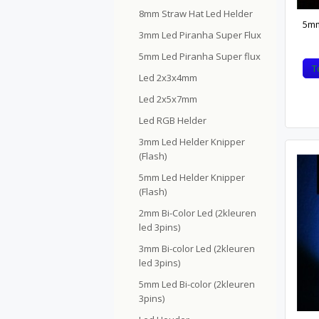
8mm Straw Hat Led Helder
5mm
3mm Led Piranha Super Flux
5mm Led Piranha Super flux
T
Led 2x3x4mm
Led 2x5x7mm
Led RGB Helder
3mm Led Helder Knipper
(Flash)
5mm Led Helder Knipper
(Flash)
2mm Bi-Color Led (2kleuren
led 3pins)
3mm Bi-color Led (2kleuren
led 3pins)
5mm Led Bi-color (2kleuren
3pins)