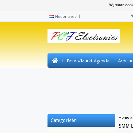
Wij slaan coo
Nederlands
Beurs/markt Agenda
Arduin
Pre Wired SMD Led
High Power Le
Headers
Kunststofvezel/lichtvezel
Krimpkous
Gereedschap/tools
Home
»
Categorieën
5MM L