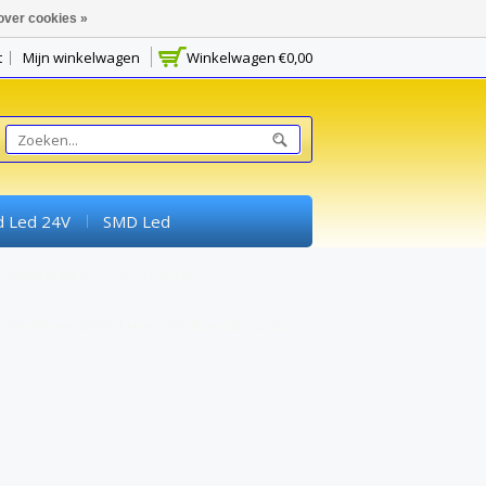
over cookies »
t
Mijn winkelwagen
Winkelwagen
€0,00
d Led 24V
SMD Led
Schakelaars
Potmeters
rimenteerprintplaten) En Breadboards