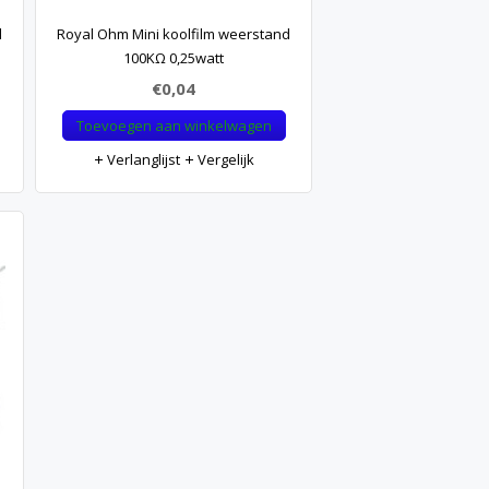
d
Royal Ohm Mini koolfilm weerstand
100KΩ 0,25watt
€0,04
Toevoegen aan winkelwagen
Verlanglijst
Vergelijk