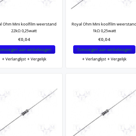
l Ohm Mini koolfilm weerstand
Royal Ohm Mini koolfilm weerstan
22kΩ 0,25watt
1kΩ 0,25watt
€0,04
€0,04
oevoegen aan winkelwagen
Toevoegen aan winkelwagen
Verlanglijst
Vergelijk
Verlanglijst
Vergelijk