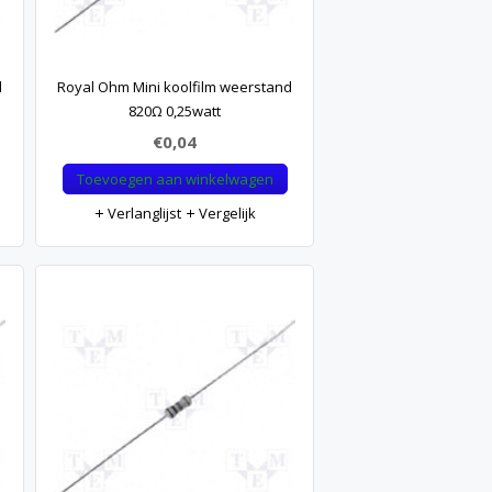
d
Royal Ohm Mini koolfilm weerstand
820Ω 0,25watt
€0,04
Toevoegen aan winkelwagen
Verlanglijst
Vergelijk