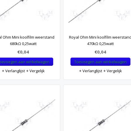
l Ohm Mini koolfilm weerstand
Royal Ohm Mini koolfilm weerstan
680kΩ 0,25watt
470kΩ 0,25watt
€0,04
€0,04
oevoegen aan winkelwagen
Toevoegen aan winkelwagen
Verlanglijst
Vergelijk
Verlanglijst
Vergelijk