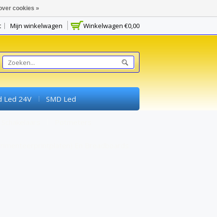
over cookies »
t
Mijn winkelwagen
Winkelwagen
€0,00
d Led 24V
SMD Led
Schakelaars
Potmeters
rimenteerprintplaten) En Breadboards