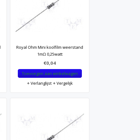
d
Royal Ohm Mini koolfilm weerstand
1mΩ 0,25watt
€0,04
Toevoegen aan winkelwagen
Verlanglijst
Vergelijk