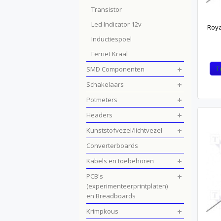
Transistor
Led Indicator 12v
Roya
Inductiespoel
Ferriet Kraal
T
SMD Componenten
Schakelaars
Potmeters
Headers
Kunststofvezel/lichtvezel
Converterboards
Kabels en toebehoren
PCB's
(experimenteerprintplaten)
en Breadboards
Krimpkous