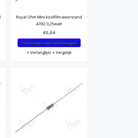
d
Royal Ohm Mini koolfilm weerstand
470Ω 0,25watt
€0,04
Toevoegen aan winkelwagen
Verlanglijst
Vergelijk