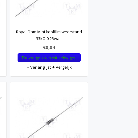
d
Royal Ohm Mini koolfilm weerstand
33kΩ 0,25watt
€0,04
Toevoegen aan winkelwagen
Verlanglijst
Vergelijk