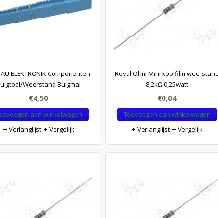
AU ELEKTRONIK Componenten
Royal Ohm Mini koolfilm weerstan
uigtool/Weerstand Buigmal
8,2kΩ 0,25watt
€4,50
€0,04
oevoegen aan winkelwagen
Toevoegen aan winkelwagen
Verlanglijst
Vergelijk
Verlanglijst
Vergelijk