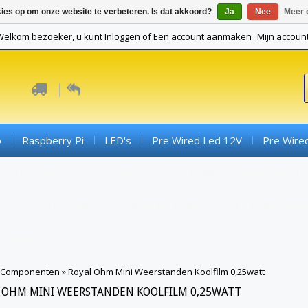
kies op om onze website te verbeteren. Is dat akkoord?
Ja
Nee
Meer 
Welkom bezoeker, u kunt
Inloggen
of
Een account aanmaken
Mijn accoun
o
Raspberry Pi
LED's
Pre Wired Led 12V
Pre Wire
ds
Connectoren
Componenten
SMD Componenten
Converterboards
Kabels En Toebehoren
PCB's (expe
Gadgets
Componenten
»
Royal Ohm Mini Weerstanden Koolfilm 0,25watt
 OHM MINI WEERSTANDEN KOOLFILM 0,25WATT