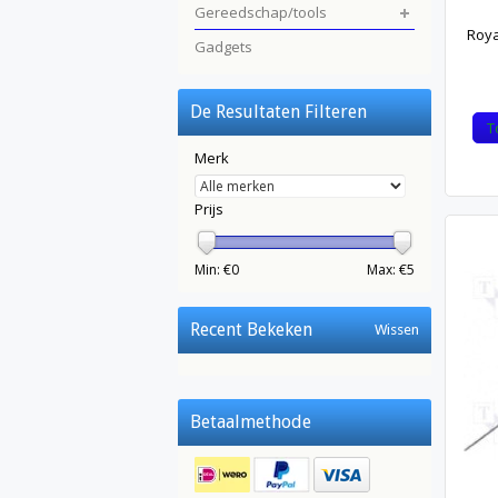
Gereedschap/tools
Roya
Gadgets
De Resultaten Filteren
T
Merk
Prijs
Min: €
0
Max: €
5
Recent Bekeken
Wissen
Betaalmethode