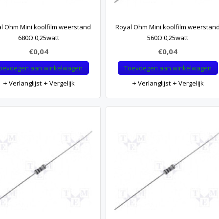
l Ohm Mini koolfilm weerstand
Royal Ohm Mini koolfilm weerstan
680Ω 0,25watt
560Ω 0,25watt
€0,04
€0,04
oevoegen aan winkelwagen
Toevoegen aan winkelwagen
Verlanglijst
Vergelijk
Verlanglijst
Vergelijk