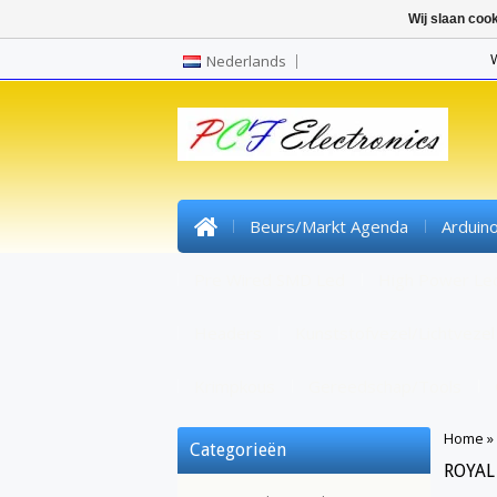
Wij slaan coo
Nederlands
Beurs/markt Agenda
Arduin
Pre Wired SMD Led
High Power Le
Headers
Kunststofvezel/lichtvezel
Krimpkous
Gereedschap/tools
Home
»
Categorieën
ROYAL