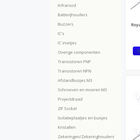
Infrarood
Batterijhouders
Buzzers
Roya
IC's
IC Voetjes
T
Overige componenten
Transistoren PNP
Transistoren NPN
Afstandbusjes M3
Schroeven en moeren M3
Projectdraad
ZIF Socket
Isolatieplaatjes en buisjes
Kristallen
Zekeringen/Zekeringhouders