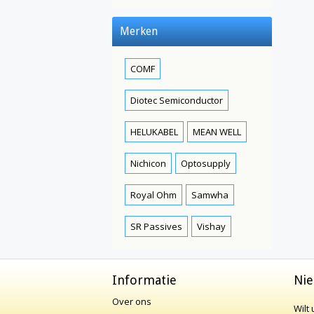
Merken
COMF
Diotec Semiconductor
HELUKABEL
MEAN WELL
Nichicon
Optosupply
Royal Ohm
Samwha
SR Passives
Vishay
Informatie
Nie
Over ons
Wilt