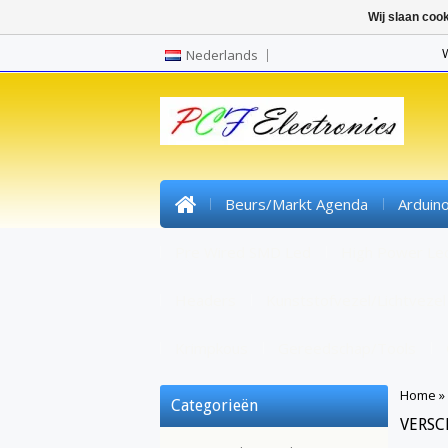
Wij slaan coo
Nederlands
Beurs/markt Agenda
Arduin
Pre Wired SMD Led
High Power Le
Headers
Kunststofvezel/lichtvezel
Krimpkous
Gereedschap/tools
Home
»
Categorieën
VERSC