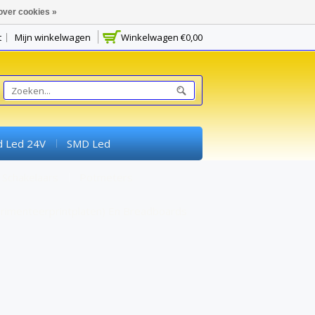
over cookies »
t
Mijn winkelwagen
Winkelwagen
€0,00
d Led 24V
SMD Led
Schakelaars
Potmeters
rimenteerprintplaten) En Breadboards