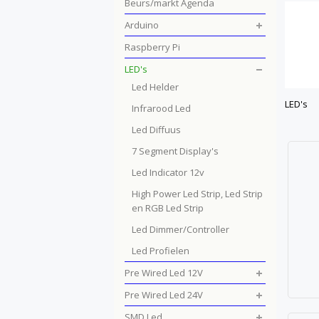
Beurs/markt Agenda
Arduino
Raspberry Pi
LED's
Led Helder
LED's
Infrarood Led
Led Diffuus
7 Segment Display's
Led Indicator 12v
High Power Led Strip, Led Strip
en RGB Led Strip
Led Dimmer/Controller
Led Profielen
Pre Wired Led 12V
Pre Wired Led 24V
SMD Led