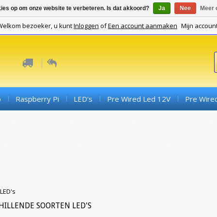
kies op om onze website te verbeteren. Is dat akkoord?
Ja
Nee
Meer 
Welkom bezoeker, u kunt
Inloggen
of
Een account aanmaken
Mijn accoun
o
Raspberry Pi
LED's
Pre Wired Led 12V
Pre Wire
ds
Connectoren
Componenten
SMD Componenten
Converterboards
Kabels En Toebehoren
PCB's (expe
Gadgets
LED's
HILLENDE SOORTEN LED'S