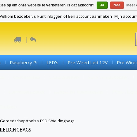
kies op om onze website te verbeteren. Is dat akkoord?
Ja
Nee
Meer 
Welkom bezoeker, u kunt
Inloggen
of
Een account aanmaken
Mijn accoun
o
Raspberry Pi
LED's
Pre Wired Led 12V
Pre Wire
ds
Connectoren
Componenten
SMD Componenten
Converterboards
Kabels En Toebehoren
PCB's (expe
Gadgets
Gereedschap/tools
»
ESD Shieldingbags
HIELDINGBAGS