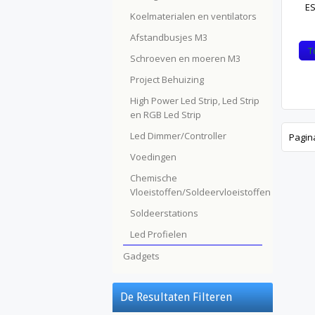
ES
Koelmaterialen en ventilators
Afstandbusjes M3
T
Schroeven en moeren M3
Project Behuizing
High Power Led Strip, Led Strip
en RGB Led Strip
Led Dimmer/Controller
Pagin
Voedingen
Chemische
Vloeistoffen/Soldeervloeistoffen
Soldeerstations
Led Profielen
Gadgets
De Resultaten Filteren