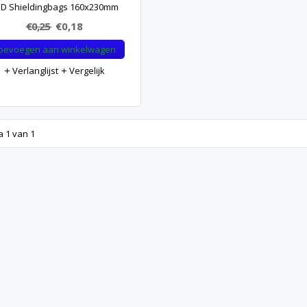
D Shieldingbags 160x230mm
€0,25
€0,18
oevoegen aan winkelwagen
Verlanglijst
Vergelijk
a 1 van 1