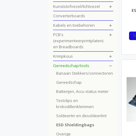
Kunststofvezel/lichtvezel
ES
Converterboards
Kabels en toebehoren
PCB's
T
(experimenteerprintplaten)
en Breadboards
Krimpkous
Gereedschap/tools
Banaan Stekkers/connectoren
Gereedschap
Batterijen, Accu status meter
Testclips en
krokodillenklemmen
Soldeertin en desoldeerlint
ESD Shieldingbags
Overige