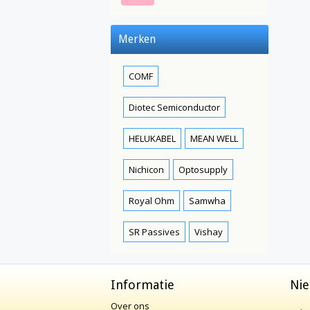
Merken
COMF
Diotec Semiconductor
HELUKABEL
MEAN WELL
Nichicon
Optosupply
Royal Ohm
Samwha
SR Passives
Vishay
Informatie
Nie
Over ons