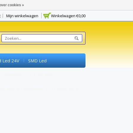
over cookies »
t
Mijn winkelwagen
Winkelwagen
€0,00
d Led 24V
SMD Led
Schakelaars
Potmeters
rimenteerprintplaten) En Breadboards