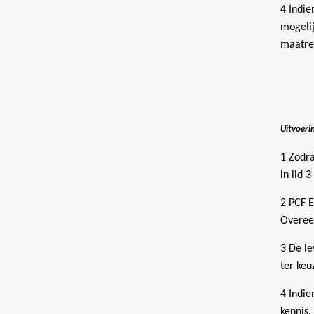
4 Indie
mogelij
maatre
Uitvoeri
1 Zodra
in lid 
2 PCF E
Overee
3 De le
ter keu
4 Indie
kennis.