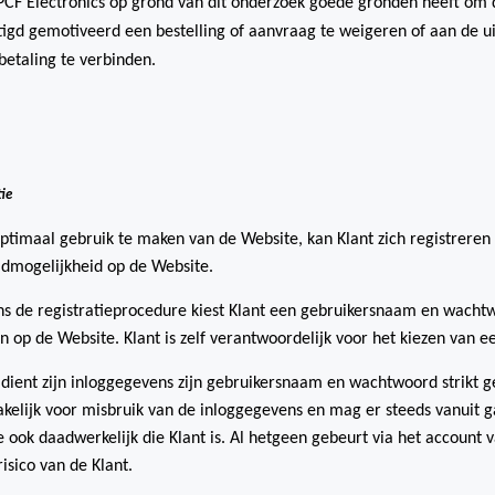
PCF Electronics op grond van dit onderzoek goede gronden heeft om d
igd gemotiveerd een bestelling of aanvraag te weigeren of aan de u
betaling te verbinden.
tie
timaal gebruik te maken van de Website, kan Klant zich registreren v
dmogelijkheid op de Website.
ns de registratieprocedure kiest Klant een gebruikersnaam en wacht
n op de Website. Klant is zelf verantwoordelijk voor het kiezen va
 dient zijn inloggegevens zijn gebruikersnaam en wachtwoord strikt g
kelijk voor misbruik van de inloggegevens en mag er steeds vanuit g
 ook daadwerkelijk die Klant is. Al hetgeen gebeurt via het account 
risico van de Klant.