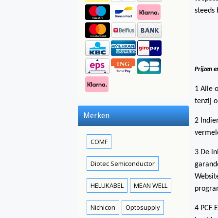
steeds 
Prijzen e
1 Alle 
tenzij
Merken
2 Indie
vermeld
COMF
3 De in
Diotec Semiconductor
garande
Website
HELUKABEL
MEAN WELL
progra
Nichicon
Optosupply
4 PCF E