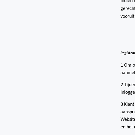
Indien 
gerecht
vooruit
Registra
1 Om op
aanmel
2 Tijde
inlogge
3 Klant
aanspra
Website
en het 