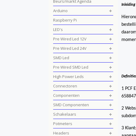
Beurs/markt Agenda
Inleiding
Arduino
Hierond
Raspberry Pi
bestell
LED's
daarom 
Pre Wired Led 12V
moment
Pre Wired Led 24V
SMD Led
Pre Wired SMD Led
High Power Leds
Definitie
Connectoren
1 PCF E
Componenten
658847
SMD Componenten
2 Websi
Schakelaars
subdom
Potmeters
3 Klant
Headers
aangaat