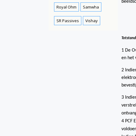
beeldsc
Royal Ohm
Samwha
SR Passives
Vishay
Totstan
1 De O
en het 
2 Indie
elektro
bevesti
3 Indie
verstre
ontvan
4 PCF E
voldoen