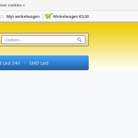
over cookies »
t
Mijn winkelwagen
Winkelwagen
€0,00
d Led 24V
SMD Led
Schakelaars
Potmeters
rimenteerprintplaten) En Breadboards