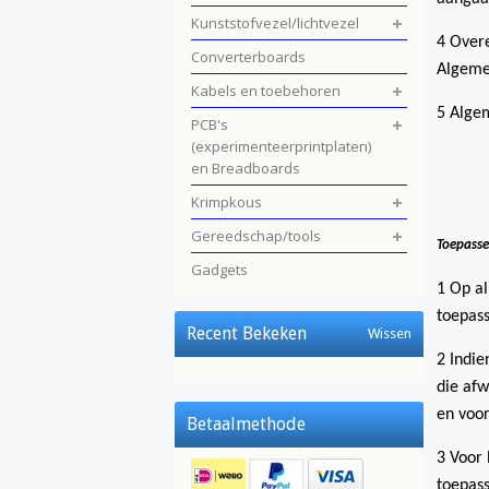
Kunststofvezel/lichtvezel
4 Overe
Converterboards
Algeme
Kabels en toebehoren
5 Alge
PCB's
(experimenteerprintplaten)
en Breadboards
Krimpkous
Gereedschap/tools
Toepasse
Gadgets
1 Op a
toepass
Recent Bekeken
Wissen
2 Indie
die afw
en voor
Betaalmethode
3 Voor 
toepass