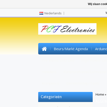
Wij slaan coo
Nederlands
Beurs/markt Agenda
Arduin
Pre Wired SMD Led
High Power Le
Headers
Kunststofvezel/lichtvezel
Krimpkous
Gereedschap/tools
Home
»
Categorieën
ALGE