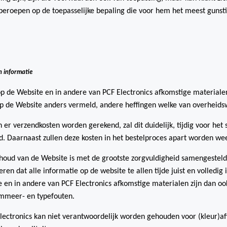
beroepen op de toepasselijke bepaling die voor hem het meest gunstig
n informatie
op de Website en in andere van PCF Electronics afkomstige materialen
 op de Website anders vermeld, andere heffingen welke van overheid
n er verzendkosten worden gerekend, zal dit duidelijk, tijdig voor h
. Daarnaast zullen deze kosten in het bestelproces apart worden w
houd van de Website is met de grootste zorgvuldigheid samengesteld.
ren dat alle informatie op de website te allen tijde juist en volledig 
 en in andere van PCF Electronics afkomstige materialen zijn dan o
mmeer- en typefouten.
lectronics kan niet verantwoordelijk worden gehouden voor (kleur)a