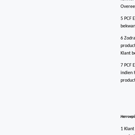
Overee
5 PCF E
bekwame
6 Zodra
product
Klant b
7 PCF E
indien 
product
Herroepi
1 Klant