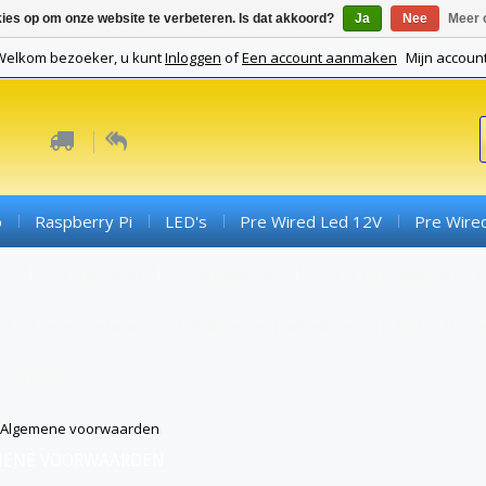
kies op om onze website te verbeteren. Is dat akkoord?
Ja
Nee
Meer 
Welkom bezoeker, u kunt
Inloggen
of
Een account aanmaken
Mijn accoun
o
Raspberry Pi
LED's
Pre Wired Led 12V
Pre Wire
ds
Connectoren
Componenten
SMD Componenten
Converterboards
Kabels En Toebehoren
PCB's (expe
Gadgets
Algemene voorwaarden
MENE VOORWAARDEN