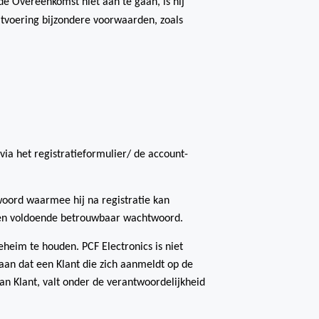
e Overeenkomst niet aan te gaan, is hij
itvoering bijzondere voorwaarden, zoals
ia het registratieformulier/ de account-
woord waarmee hij na registratie kan
n een voldoende betrouwbaar wachtwoord.
eheim te houden. PCF Electronics is niet
aan dat een Klant die zich aanmeldt op de
van Klant, valt onder de verantwoordelijkheid