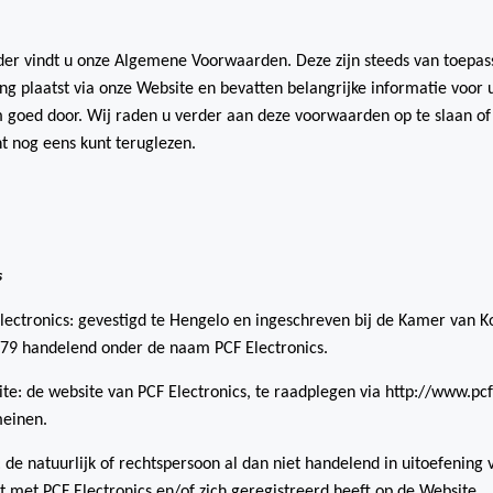
er vindt u onze Algemene Voorwaarden. Deze zijn steeds van toepass
ing plaatst via onze Website en bevatten belangrijke informatie voo
goed door. Wij raden u verder aan deze voorwaarden op te slaan of a
 nog eens kunt teruglezen.
s
lectronics: gevestigd te Hengelo en ingeschreven bij de Kamer van
79 handelend onder de naam PCF Electronics.
te: de website van PCF Electronics, te raadplegen via http://www.pcf
einen.
: de natuurlijk of rechtspersoon al dan niet handelend in uitoefenin
 met PCF Electronics en/of zich geregistreerd heeft op de Website.