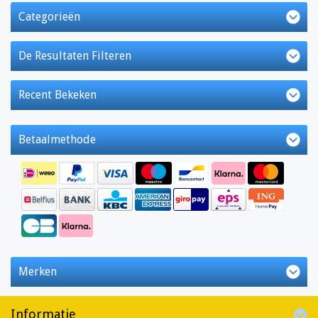
Categorieën
De Resultaten Filteren
Recent Bekeken
Betaalmethode
Merken
Informatie