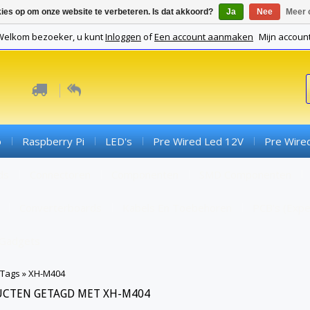
kies op om onze website te verbeteren. Is dat akkoord?
Ja
Nee
Meer 
Welkom bezoeker, u kunt
Inloggen
of
Een account aanmaken
Mijn accoun
o
Raspberry Pi
LED's
Pre Wired Led 12V
Pre Wire
ds
Connectoren
Componenten
SMD Componenten
Converterboards
Kabels En Toebehoren
PCB's (expe
Gadgets
Tags
»
XH-M404
CTEN GETAGD MET XH-M404