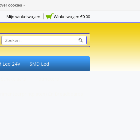
over cookies »
t
Mijn winkelwagen
Winkelwagen
€0,00
d Led 24V
SMD Led
Schakelaars
Potmeters
rimenteerprintplaten) En Breadboards