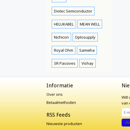
Diotec Semiconductor
HELUKABEL
MEAN WELL
Nichicon
Optosupply
Royal Ohm
Samwha
SR Passives
Vishay
Informatie
Nie
Over ons
Wilt
Betaalmethoden
van o
RSS Feeds
Ab
Nieuwste producten