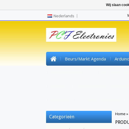
Wij slaan coo
Nederlands
Beurs/markt Agenda
Arduin
Pre Wired SMD Led
High Power Le
Headers
Kunststofvezel/lichtvezel
Krimpkous
Gereedschap/tools
Home
»
Categorieën
PRODU