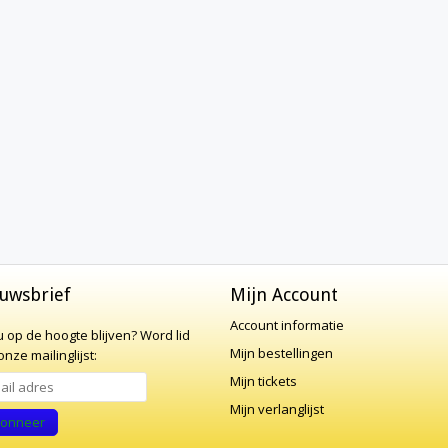
uwsbrief
Mijn Account
Account informatie
 u op de hoogte blijven?
Word lid
Mijn bestellingen
nze mailinglijst:
Mijn tickets
Mijn verlanglijst
onneer