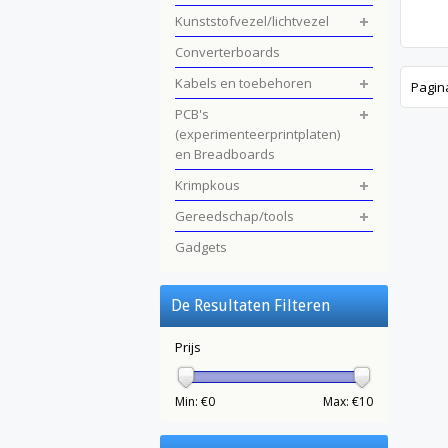
Kunststofvezel/lichtvezel
Converterboards
Kabels en toebehoren
Pagin
PCB's
(experimenteerprintplaten)
en Breadboards
Krimpkous
Gereedschap/tools
Gadgets
De Resultaten Filteren
Prijs
Min: €
0
Max: €
10