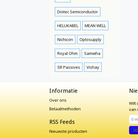
Diotec Semiconductor
HELUKABEL
MEAN WELL
Nichicon
Optosupply
Royal Ohm
Samwha
SR Passives
Vishay
Informatie
Nie
Over ons
Wilt
Betaalmethoden
van o
RSS Feeds
Ab
Nieuwste producten