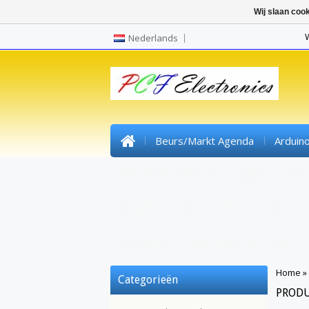
Wij slaan coo
Nederlands
Beurs/markt Agenda
Arduin
Pre Wired SMD Led
High Power Le
Headers
Kunststofvezel/lichtvezel
Krimpkous
Gereedschap/tools
Home
»
Categorieën
PRODU