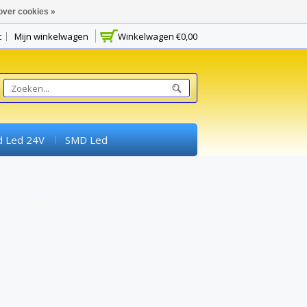
over cookies »
t
Mijn winkelwagen
Winkelwagen
€0,00
d Led 24V
SMD Led
Schakelaars
Potmeters
rimenteerprintplaten) En Breadboards