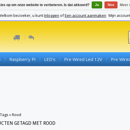
kies op om onze website te verbeteren. Is dat akkoord?
Ja
Nee
Meer 
Welkom bezoeker, u kunt
Inloggen
of
Een account aanmaken
Mijn accoun
o
Raspberry Pi
LED's
Pre Wired Led 12V
Pre Wire
ds
Connectoren
Componenten
SMD Componenten
Converterboards
Kabels En Toebehoren
PCB's (expe
Gadgets
Tags
»
Rood
CTEN GETAGD MET ROOD