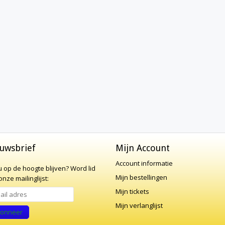
uwsbrief
Mijn Account
Account informatie
 u op de hoogte blijven?
Word lid
Mijn bestellingen
nze mailinglijst:
Mijn tickets
Mijn verlanglijst
onneer