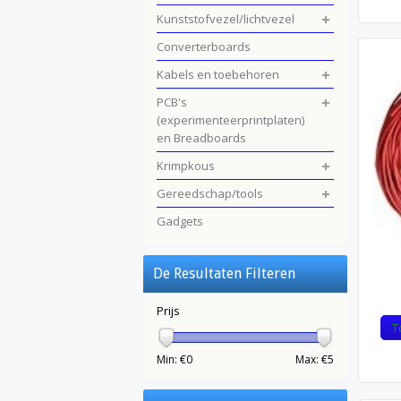
Kunststofvezel/lichtvezel
Converterboards
Kabels en toebehoren
PCB's
(experimenteerprintplaten)
en Breadboards
Krimpkous
Gereedschap/tools
Gadgets
De Resultaten Filteren
Prijs
T
Min: €
0
Max: €
5