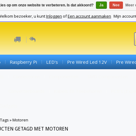
kies op om onze website te verbeteren. Is dat akkoord?
Ja
Nee
Meer 
Welkom bezoeker, u kunt
Inloggen
of
Een account aanmaken
Mijn accoun
o
Raspberry Pi
LED's
Pre Wired Led 12V
Pre Wire
ds
Connectoren
Componenten
SMD Componenten
Converterboards
Kabels En Toebehoren
PCB's (expe
Gadgets
Tags
»
Motoren
UCTEN GETAGD MET MOTOREN