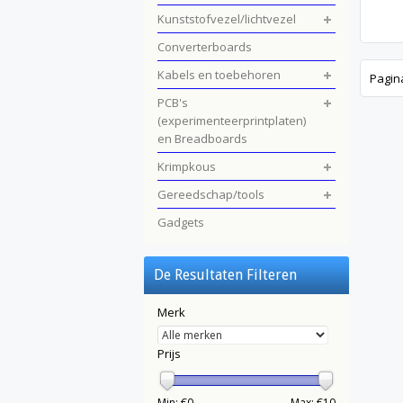
Kunststofvezel/lichtvezel
Converterboards
Kabels en toebehoren
Pagin
PCB's
(experimenteerprintplaten)
en Breadboards
Krimpkous
Gereedschap/tools
Gadgets
De Resultaten Filteren
Merk
Prijs
Min: €
0
Max: €
10