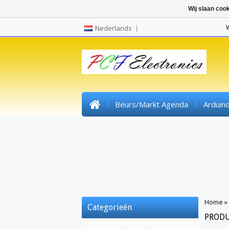
Wij slaan coo
Nederlands
Beurs/markt Agenda
Arduin
Pre Wired SMD Led
High Power Le
Headers
Kunststofvezel/lichtvezel
Krimpkous
Gereedschap/tools
Home
»
Categorieën
PROD