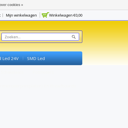
over cookies »
t
Mijn winkelwagen
Winkelwagen
€0,00
d Led 24V
SMD Led
Schakelaars
Potmeters
rimenteerprintplaten) En Breadboards