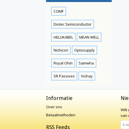
COMF
Diotec Semiconductor
HELUKABEL
MEAN WELL
Nichicon
Optosupply
Royal Ohm
Samwha
SR Passives
Vishay
Informatie
Nie
Over ons
Wilt
Betaalmethoden
van o
RSS Feeds