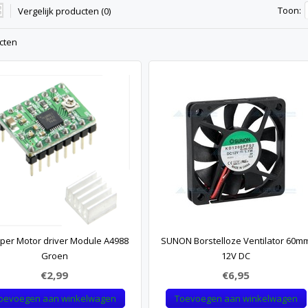
Toon:
Vergelijk producten (0)
cten
per Motor driver Module A4988
SUNON Borstelloze Ventilator 60m
Groen
12V DC
€2,99
€6,95
oevoegen aan winkelwagen
Toevoegen aan winkelwagen