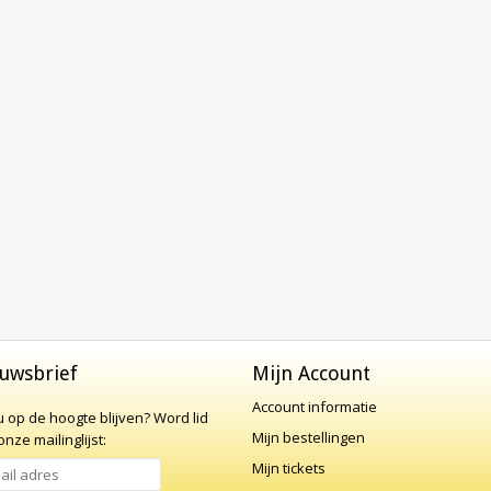
uwsbrief
Mijn Account
Account informatie
 u op de hoogte blijven?
Word lid
Mijn bestellingen
nze mailinglijst:
Mijn tickets