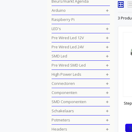
Beurs/markt Agenda
Arduino
3 Produ
Raspberry Pi
LED's
Pre Wired Led 12V
Pre Wired Led 24V
SMD Led
Pre Wired SMD Led
High Power Leds
Connectoren
Componenten
SMD Componenten
Step
Schakelaars
Potmeters
T
Headers