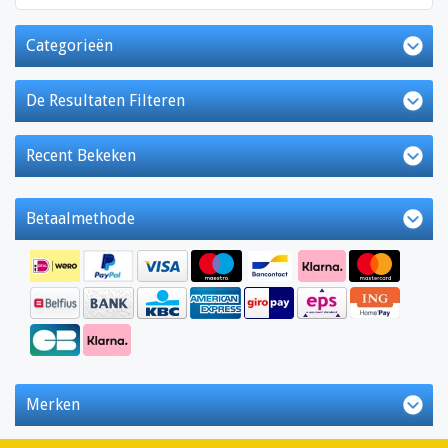
Categorieën
De Resultaten Filteren
Recent Bekeken
Betaalmethode
Merken