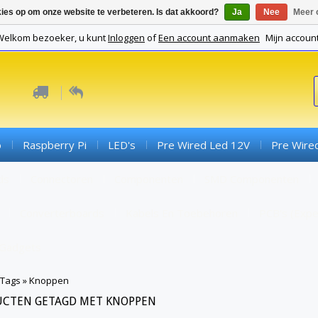
kies op om onze website te verbeteren. Is dat akkoord?
Ja
Nee
Meer 
Welkom bezoeker, u kunt
Inloggen
of
Een account aanmaken
Mijn accoun
o
Raspberry Pi
LED's
Pre Wired Led 12V
Pre Wire
ds
Connectoren
Componenten
SMD Componenten
Converterboards
Kabels En Toebehoren
PCB's (expe
Gadgets
Tags
»
Knoppen
CTEN GETAGD MET KNOPPEN