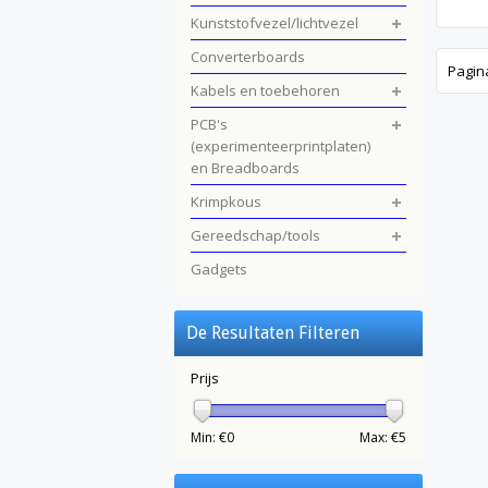
Kunststofvezel/lichtvezel
Converterboards
Pagin
Kabels en toebehoren
PCB's
(experimenteerprintplaten)
en Breadboards
Krimpkous
Gereedschap/tools
Gadgets
De Resultaten Filteren
Prijs
Min: €
0
Max: €
5