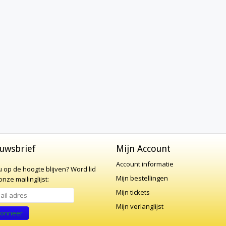
uwsbrief
Mijn Account
Account informatie
 u op de hoogte blijven?
Word lid
Mijn bestellingen
nze mailinglijst:
Mijn tickets
Mijn verlanglijst
onneer