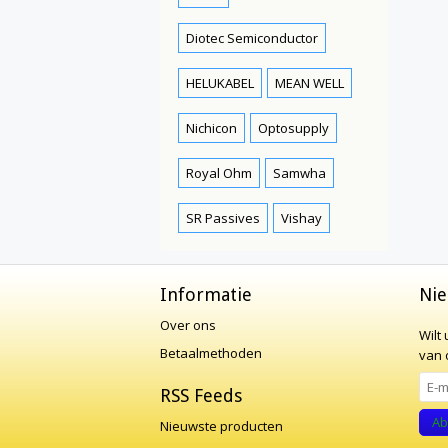
Diotec Semiconductor
HELUKABEL
MEAN WELL
Nichicon
Optosupply
Royal Ohm
Samwha
SR Passives
Vishay
Informatie
Nie
Over ons
Wilt
Betaalmethoden
van o
RSS Feeds
Ab
Nieuwste producten