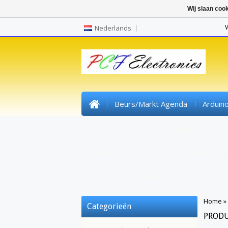
Wij slaan coo
Nederlands
Beurs/markt Agenda
Arduin
Pre Wired SMD Led
High Power Le
Headers
Kunststofvezel/lichtvezel
Krimpkous
Gereedschap/tools
Home
»
Categorieën
PRODU