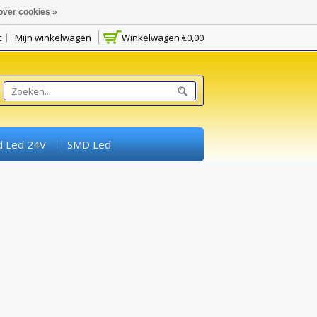
over cookies »
t
Mijn winkelwagen
Winkelwagen
€0,00
d Led 24V
SMD Led
Schakelaars
Potmeters
rimenteerprintplaten) En Breadboards