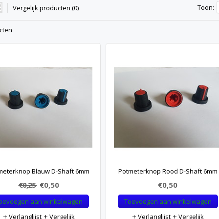
Toon:
Vergelijk producten (0)
cten
meterknop Blauw D-Shaft 6mm
Potmeterknop Rood D-Shaft 6mm
€0,25
€0,50
€0,50
oevoegen aan winkelwagen
Toevoegen aan winkelwagen
Verlanglijst
Vergelijk
Verlanglijst
Vergelijk