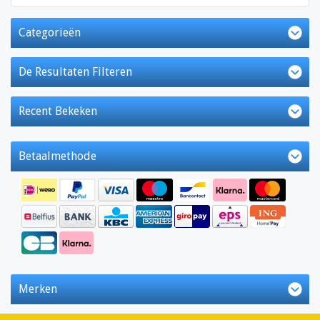
Categorieën
De Resultaten Filteren
Recent Bekeken
Betaalmethode
Merken