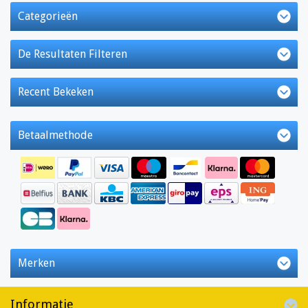
Categorieën
De Resultaten Filteren
Recent Bekeken
Betaalmethode
Merken
Informatie