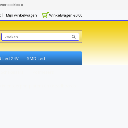
over cookies »
t
Mijn winkelwagen
Winkelwagen
€0,00
d Led 24V
SMD Led
Schakelaars
Potmeters
rimenteerprintplaten) En Breadboards