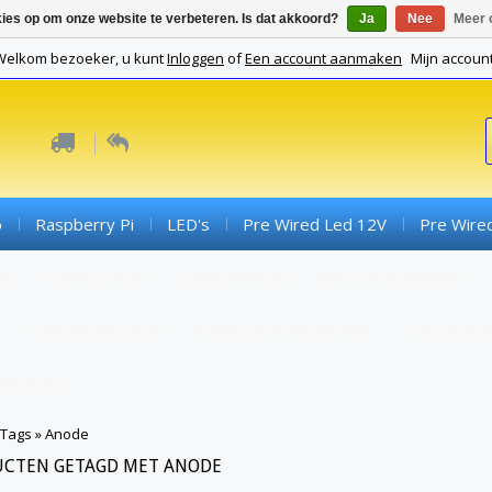
kies op om onze website te verbeteren. Is dat akkoord?
Ja
Nee
Meer 
Welkom bezoeker, u kunt
Inloggen
of
Een account aanmaken
Mijn accoun
o
Raspberry Pi
LED's
Pre Wired Led 12V
Pre Wire
ds
Connectoren
Componenten
SMD Componenten
Converterboards
Kabels En Toebehoren
PCB's (expe
Gadgets
Tags
»
Anode
UCTEN GETAGD MET ANODE