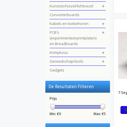
Kunststofvezel/lichtvezel
Converterboards
Kabels en toebehoren
PCB's
(experimenteerprintplaten)
en Breadboards
Krimpkous
Gereedschap/tools
Gadgets
De Resultaten Filteren
7 Se
Prijs
T
Min: €
0
Max: €
5