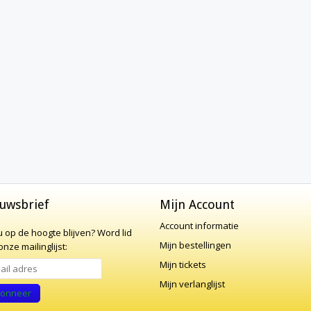
uwsbrief
Mijn Account
Account informatie
 u op de hoogte blijven?
Word lid
Mijn bestellingen
nze mailinglijst:
Mijn tickets
Mijn verlanglijst
onneer