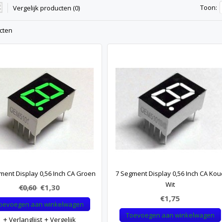
Toon:
Vergelijk producten (0)
cten
ment Display 0,56 Inch CA Groen
7 Segment Display 0,56 Inch CA Kou
Wit
€0,60
€1,30
€1,75
oevoegen aan winkelwagen
Toevoegen aan winkelwagen
Verlanglijst
Vergelijk