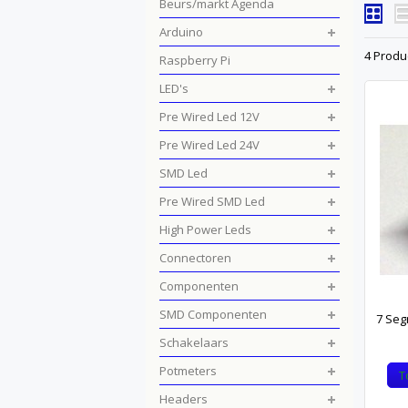
Beurs/markt Agenda
Arduino
4 Produ
Raspberry Pi
LED's
Pre Wired Led 12V
Pre Wired Led 24V
SMD Led
Pre Wired SMD Led
High Power Leds
Connectoren
Componenten
SMD Componenten
7 Seg
Schakelaars
Potmeters
T
Headers