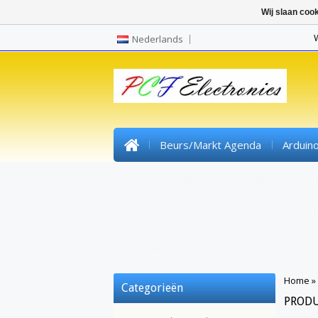
Wij slaan coo
Nederlands
Beurs/markt Agenda
Arduin
Pre Wired SMD Led
High Power Le
Headers
Kunststofvezel/lichtvezel
Krimpkous
Gereedschap/tools
Home
»
Categorieën
PROD