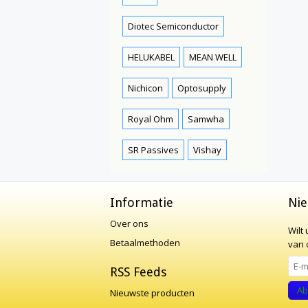
Diotec Semiconductor
HELUKABEL
MEAN WELL
Nichicon
Optosupply
Royal Ohm
Samwha
SR Passives
Vishay
Informatie
Nie
Over ons
Wilt
Betaalmethoden
van o
RSS Feeds
Ab
Nieuwste producten