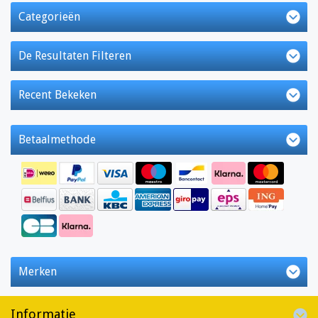
Categorieën
De Resultaten Filteren
Recent Bekeken
Betaalmethode
Merken
Informatie