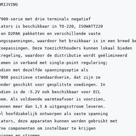
RIJVING

7900-serie met drie terminals negatief

lators is beschikbaar in TO-220, ISOWATT220

 en D2PAK pakketten en verschillende vaste

angsspanningen, waardoor het bruikbaar is in een breed be
toepassingen. Deze toezichthouders kunnen lokaal bieden

tregeling, waardoor de distributie wordt geëlimineerd

lemen in verband met single-point regulering;

ndien met dezelfde spanningsoptie als

7800 positieve standaardserie, dat zijn ze

onder geschikt voor gesplitste voedingen. In

ndien is de -5.2V ook beschikbaar voor ECL

eem. Als voldoende warmteafvoer is voorzien,

unnen meer dan 1,5 A uitgangsstroom leveren.

el hoofdzakelijk ontworpen als vaste spanning

lators, deze apparaten kunnen worden gebruikt met

rne componenten om instelbaar te krijgen

ningen en stromen.