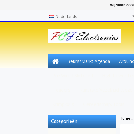
Wij slaan coo
Nederlands
Beurs/markt Agenda
Arduin
Pre Wired SMD Led
High Power Le
Headers
Kunststofvezel/lichtvezel
Krimpkous
Gereedschap/tools
Home
»
Categorieën