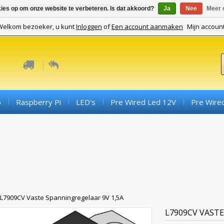
kies op om onze website te verbeteren. Is dat akkoord?
Ja
Nee
Meer 
Welkom bezoeker, u kunt
Inloggen
of
Een account aanmaken
Mijn accoun
o
Raspberry Pi
LED's
Pre Wired Led 12V
Pre Wire
ds
Connectoren
Componenten
SMD Componenten
Converterboards
Kabels En Toebehoren
PCB's (expe
Gadgets
L7909CV Vaste Spanningregelaar 9V 1,5A
L7909CV VASTE