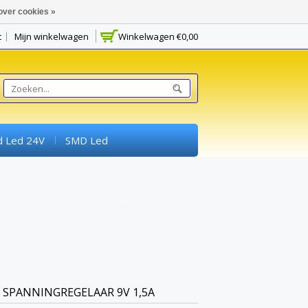
over cookies »
t
Mijn winkelwagen
Winkelwagen
€0,00
d Led 24V
SMD Led
Schakelaars
Potmeters
rimenteerprintplaten) En Breadboards
 SPANNINGREGELAAR 9V 1,5A