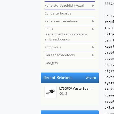
BESCH
Kunststofvezel/lichtvezel
Converterboards
De L
Kabels en toebehoren
regu
TO-3
PCB's
(experimenteerprintplaten)
uitg
en Breadboards
van 
kaar
Krimpkous
prob
Gereedschap/tools
bove
Gadgets
de L
bijz
Bove
Recent Bekeken
Wissen
syst
L7909CV Vaste Spanningregelaar 9V 1,5A
ze k
€0,45
Hoew
regu
exte
span