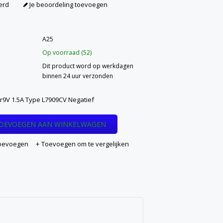
erd
Je beoordeling toevoegen
A25
Op voorraad (52)
Dit product word op werkdagen
binnen 24 uur verzonden
9V 1.5A Type L7909CV Negatief
OEVOEGEN AAN WINKELWAGEN
 toevoegen
Toevoegen om te vergelijken