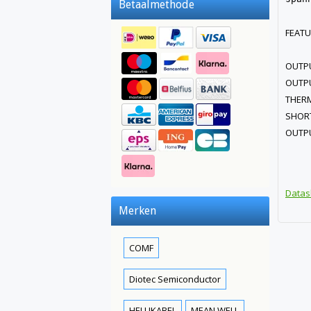
Betaalmethode
FEAT
OUTPU
OUTPUT
THER
SHORT
OUTPU
Datas
Merken
COMF
Diotec Semiconductor
HELUKABEL
MEAN WELL