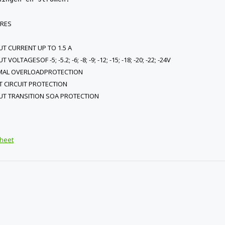
URES
T CURRENT UP TO 1.5 A
 VOLTAGESOF -5; -5.2; -6; -8; -9; -12; -15; -18; -20; -22; -24V
MAL OVERLOADPROTECTION
 CIRCUIT PROTECTION
T TRANSITION SOA PROTECTION
heet