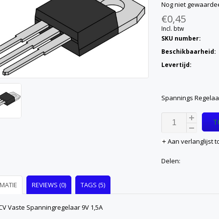
Nog niet gewaarde
€0,45
Incl. btw
SKU number:
Beschikbaarheid:
Levertijd:
Spannings Regelaar
T
Aan verlanglijst
Delen:
MATIE
REVIEWS (0)
TAGS (5)
CV Vaste Spanningregelaar 9V 1,5A