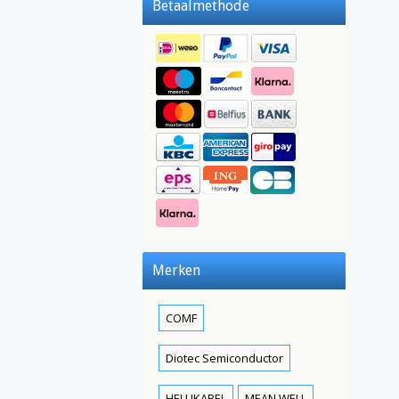
Betaalmethode
Merken
COMF
Diotec Semiconductor
HELUKABEL
MEAN WELL