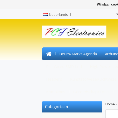
Wij slaan coo
Nederlands
Beurs/markt Agenda
Arduin
Pre Wired SMD Led
High Power Le
Headers
Kunststofvezel/lichtvezel
Krimpkous
Gereedschap/tools
Home
»
Categorieën