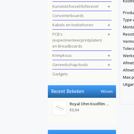
Koolf
Kunststofvezel/lichtvezel
Pro
Converterboards
Type
Kabels en toebehoren
Mo
PCB's
Res
(experimenteerprintplaten)
Ver
en Breadboards
Tol
Krimpkous
Werk
Afme
Gereedschap/tools
Afmet
Gadgets
Max 
Uit
Recent Bekeken
Wissen
Royal Ohm Koolfilm weerstand 12KΩ 0,25watt
€0,04