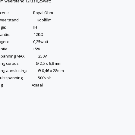
ilm weerstand 12KΩ 0,25watt
ducent: Royal Ohm
 weerstand: Koolfilm
ntage: THT
istantie: 12KΩ
mogen: 0,25watt
erantie: ±5%
spanning MAX: 250V
ting corpus: Ø 2,5 x 6,8 mm
ing aansluiting: Ø 0,46 x 28mm
pulsspanning: 500volt
gang: Axiaal