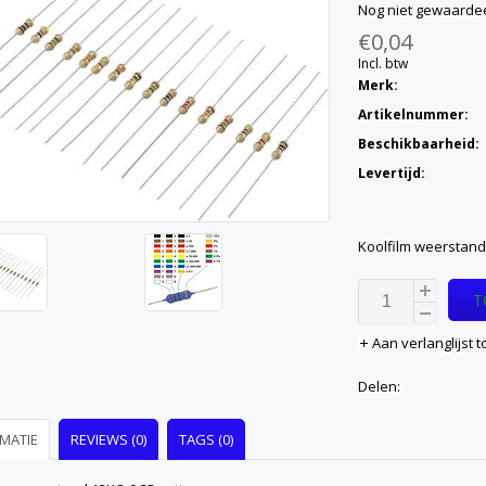
Nog niet gewaarde
€0,04
Incl. btw
Merk:
Artikelnummer:
Beschikbaarheid:
Levertijd:
Koolfilm weerstand
T
Aan verlanglijst
Delen:
MATIE
REVIEWS (0)
TAGS (0)