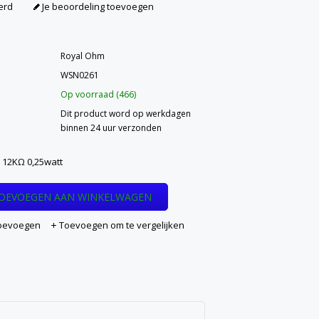
erd
Je beoordeling toevoegen
Royal Ohm
WSN0261
Op voorraad (466)
Dit product word op werkdagen
binnen 24 uur verzonden
 12KΩ 0,25watt
OEVOEGEN AAN WINKELWAGEN
 toevoegen
Toevoegen om te vergelijken