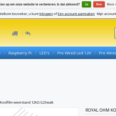
kies op om onze website te verbeteren. Is dat akkoord?
Ja
Nee
Meer 
Welkom bezoeker, u kunt
Inloggen
of
Een account aanmaken
Mijn accoun
o
Raspberry Pi
LED's
Pre Wired Led 12V
Pre Wire
ds
Connectoren
Componenten
SMD Componenten
Converterboards
Kabels En Toebehoren
PCB's (expe
Gadgets
Koolfilm weerstand 12KΩ 0,25watt
ROYAL OHM
KO