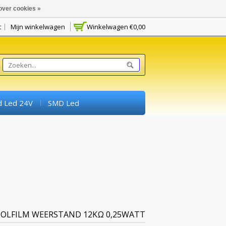
over cookies »
t
Mijn winkelwagen
Winkelwagen
€0,00
d Led 24V
SMD Led
Schakelaars
Potmeters
rimenteerprintplaten) En Breadboards
OLFILM WEERSTAND 12KΩ 0,25WATT