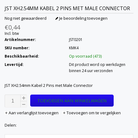
JST XH2.54MM KABEL 2 PINS MET MALE CONNECTOR
Nog niet gewaardeerd
Je beoordeling toevoegen
€0,44
Incl. btw
Artikelnummer:
JST0201
SKU number:
KMK4
Beschikbaarheid:
Op voorraad (473)
Levertijd:
Dit product word op werkdagen
binnen 24 uur verzonden
JST XH2.54mm Kabel 2 Pins met Male Connector
TOEVOEGEN AAN WINKELWAGEN
Aan verlanglijst toevoegen
Toevoegen om te vergelijken
Delen: