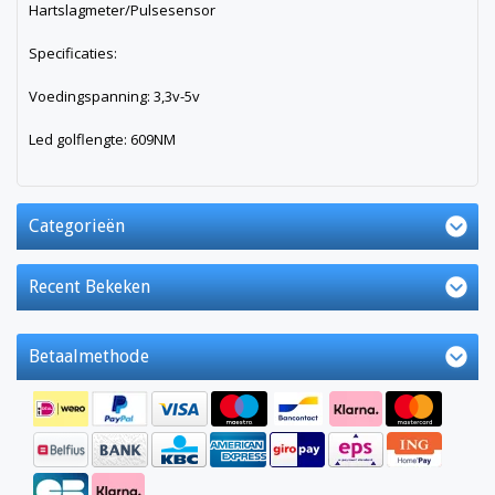
Hartslagmeter/Pulsesensor
Specificaties:
Voedingspanning: 3,3v-5v
Led golflengte: 609NM
Categorieën
Recent Bekeken
Betaalmethode