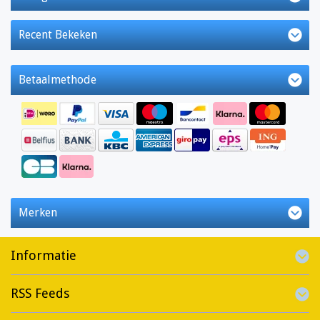
Recent Bekeken
Betaalmethode
Merken
Informatie
RSS Feeds