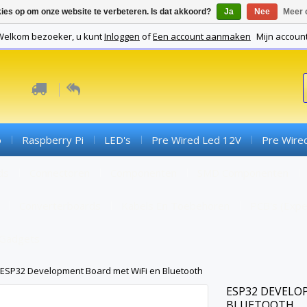
kies op om onze website te verbeteren. Is dat akkoord?
Ja
Nee
Meer 
Welkom bezoeker, u kunt
Inloggen
of
Een account aanmaken
Mijn accoun
o
Raspberry Pi
LED's
Pre Wired Led 12V
Pre Wire
ds
Connectoren
Componenten
SMD Componenten
Converterboards
Kabels En Toebehoren
PCB's (expe
Gadgets
ESP32 Development Board met WiFi en Bluetooth
ESP32 DEVELO
BLUETOOTH