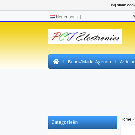
Wij slaan coo
Nederlands
Beurs/markt Agenda
Arduin
Pre Wired SMD Led
High Power Le
Headers
Kunststofvezel/lichtvezel
Krimpkous
Gereedschap/tools
Home
»
Categorieën