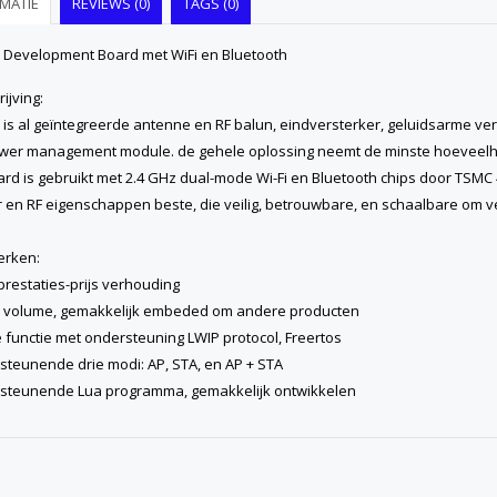
MATIE
REVIEWS (0)
TAGS (0)
 Development Board met WiFi en Bluetooth
ijving:
is al geïntegreerde antenne en RF balun, eindversterker, geluidsarme verst
wer management module. de gehele oplossing neemt de minste hoeveelhei
oard is gebruikt met 2.4 GHz dual-mode Wi-Fi en Bluetooth chips door TSM
 en RF eigenschappen beste, die veilig, betrouwbare, en schaalbare om v
rken:
prestaties-prijs verhouding
e volume, gemakkelijk embeded om andere producten
 functie met ondersteuning LWIP protocol, Freertos
steunende drie modi: AP, STA, en AP + STA
steunende Lua programma, gemakkelijk ontwikkelen