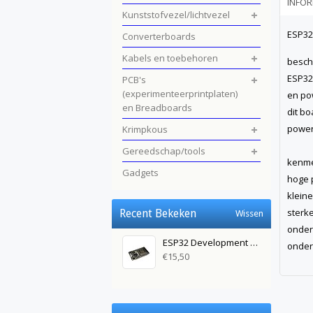
INFOR
Kunststofvezel/lichtvezel
ESP32
Converterboards
Kabels en toebehoren
beschr
ESP32 
PCB's
(experimenteerprintplaten)
en po
en Breadboards
dit b
power
Krimpkous
Gereedschap/tools
kenme
Gadgets
hoge 
klein
sterke
Recent Bekeken
Wissen
onder
ESP32 Development Board met WiFi en Bluetooth
onder
€15,50