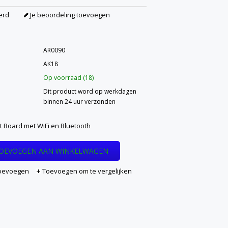
erd
Je beoordeling toevoegen
AR0090
AK18
Op voorraad (18)
Dit product word op werkdagen
binnen 24 uur verzonden
 Board met WiFi en Bluetooth
OEVOEGEN AAN WINKELWAGEN
 toevoegen
Toevoegen om te vergelijken