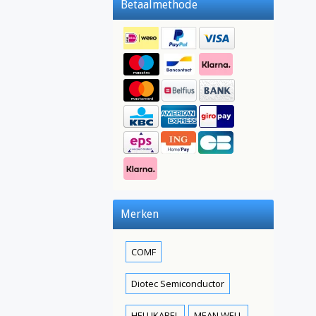
Betaalmethode
Merken
COMF
Diotec Semiconductor
HELUKABEL
MEAN WELL