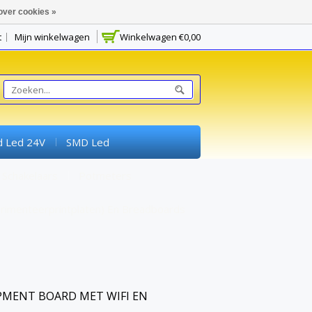
over cookies »
t
Mijn winkelwagen
Winkelwagen
€0,00
d Led 24V
SMD Led
Schakelaars
Potmeters
rimenteerprintplaten) En Breadboards
PMENT BOARD MET WIFI EN