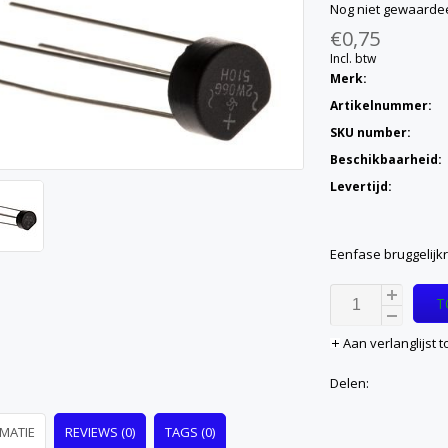
Nog niet gewaarde
€0,75
Incl. btw
Merk:
Artikelnummer:
SKU number:
Beschikbaarheid:
Levertijd:
Eenfase bruggelijkr
T
Aan verlanglijst
Delen:
MATIE
REVIEWS (0)
TAGS (0)