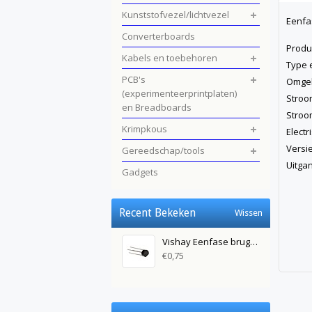
Kunststofvezel/lichtvezel
Eenfas
Converterboards
Pro
Kabels en toebehoren
Type 
PCB's
Omge
(experimenteerprintplaten)
Stro
en Breadboards
Stro
Krimpkous
Elec
Ve
Gereedschap/tools
Uit
Gadgets
Recent Bekeken
Wissen
Vishay Eenfase bruggelijkrichters 100V 2A
€0,75