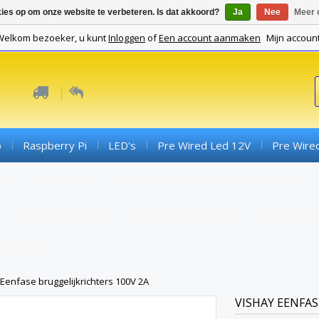
kies op om onze website te verbeteren. Is dat akkoord?
Ja
Nee
Meer 
Welkom bezoeker, u kunt
Inloggen
of
Een account aanmaken
Mijn accoun
o
Raspberry Pi
LED's
Pre Wired Led 12V
Pre Wire
ds
Connectoren
Componenten
SMD Componenten
Converterboards
Kabels En Toebehoren
PCB's (expe
Gadgets
Eenfase bruggelijkrichters 100V 2A
VISHAY
EENFAS