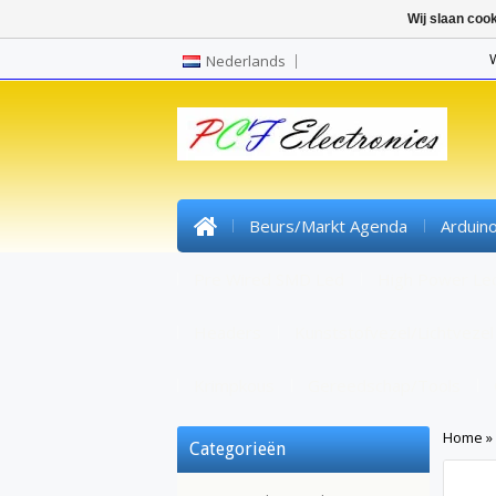
Wij slaan coo
Nederlands
Beurs/markt Agenda
Arduin
Pre Wired SMD Led
High Power Le
Headers
Kunststofvezel/lichtvezel
Krimpkous
Gereedschap/tools
Home
»
Categorieën