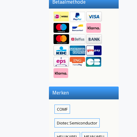
Betaalmethode
Merken
COMF
Diotec Semiconductor
HELUKABEL
MEAN WELL