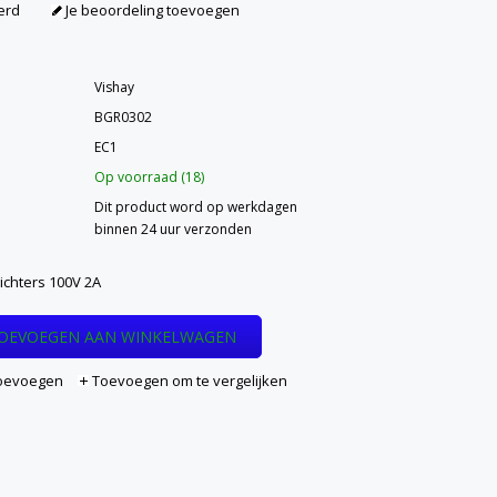
erd
Je beoordeling toevoegen
Vishay
BGR0302
EC1
Op voorraad (18)
Dit product word op werkdagen
binnen 24 uur verzonden
ichters 100V 2A
OEVOEGEN AAN WINKELWAGEN
 toevoegen
Toevoegen om te vergelijken