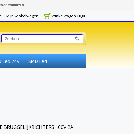
over cookies »
t
Mijn winkelwagen
Winkelwagen
€0,00
d Led 24V
SMD Led
Schakelaars
Potmeters
rimenteerprintplaten) En Breadboards
E BRUGGELIJKRICHTERS 100V 2A