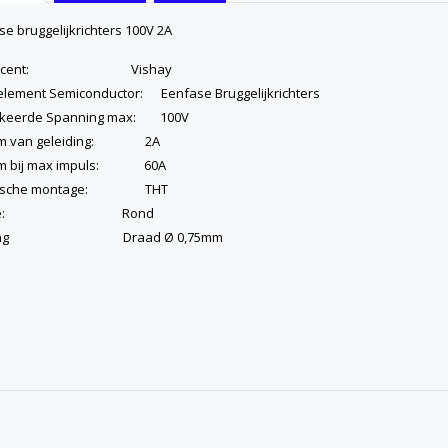
e bruggelijkrichters 100V 2A
ducent: Vishay
element Semiconductor: Eenfase Bruggelijkrichters
keerde Spanning max: 100V
om van geleiding: 2A
om bij max impuls: 60A
trische montage: THT
rsie: Rond
gang Draad Ø 0,75mm