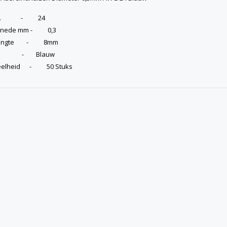
.G. - 24
snede mm - 0,3
slengte - 8mm
ur - Blauw
eelheid - 50 Stuks