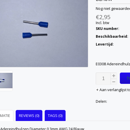
Nog niet gewaarde
€2,95
Incl. btw
SKU number:
Beschikbaarheid:
Levertijd:
E0308 Adereindhul
T
Aan verlanglijst
Delen:
MATIE
REVIEWS (0)
TAGS (0)
 Adereindhulzen Diameter 0,3mm AWG 24 Blauw