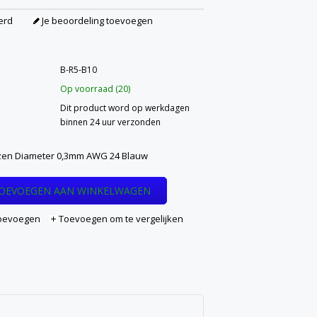
erd
Je beoordeling toevoegen
B-R5-B10
Op voorraad (20)
Dit product word op werkdagen
binnen 24 uur verzonden
zen Diameter 0,3mm AWG 24 Blauw
OEVOEGEN AAN WINKELWAGEN
 toevoegen
Toevoegen om te vergelijken