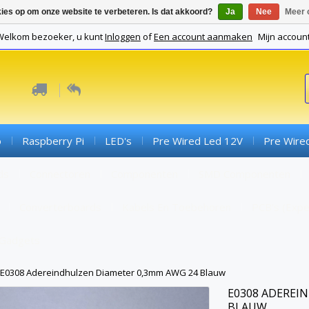
kies op om onze website te verbeteren. Is dat akkoord?
Ja
Nee
Meer 
Welkom bezoeker, u kunt
Inloggen
of
Een account aanmaken
Mijn accoun
o
Raspberry Pi
LED's
Pre Wired Led 12V
Pre Wire
ds
Connectoren
Componenten
SMD Componenten
Converterboards
Kabels En Toebehoren
PCB's (expe
Gadgets
E0308 Adereindhulzen Diameter 0,3mm AWG 24 Blauw
E0308 ADEREI
BLAUW