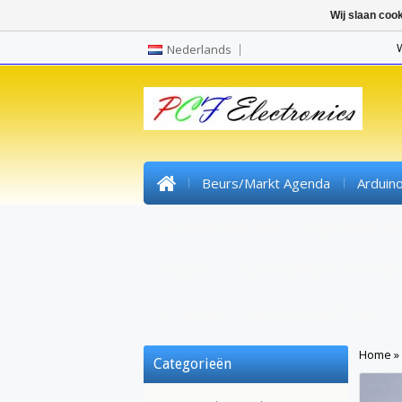
Wij slaan coo
Nederlands
Beurs/markt Agenda
Arduin
Pre Wired SMD Led
High Power Le
Headers
Kunststofvezel/lichtvezel
Krimpkous
Gereedschap/tools
Home
»
Categorieën