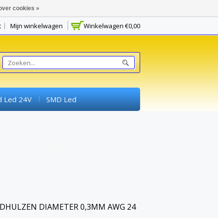
over cookies »
t
Mijn winkelwagen
Winkelwagen
€0,00
d Led 24V
SMD Led
Schakelaars
Potmeters
rimenteerprintplaten) En Breadboards
NDHULZEN DIAMETER 0,3MM AWG 24