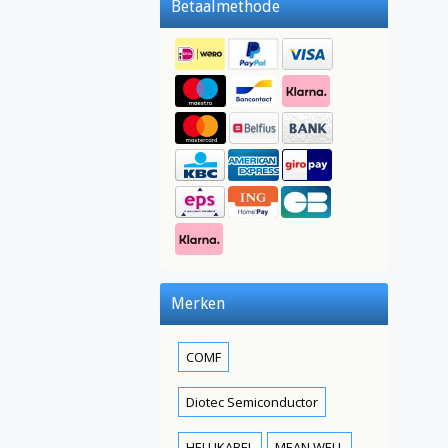
Betaalmethode
Merken
COMF
Diotec Semiconductor
HELUKABEL
MEAN WELL