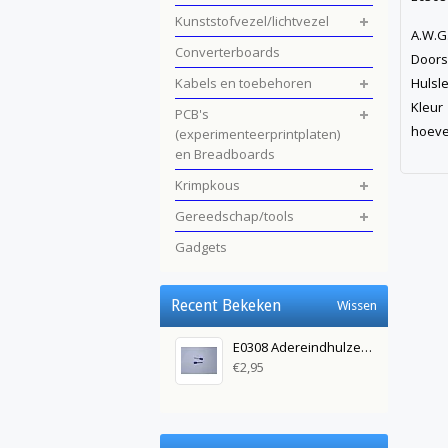
Kunststofvezel/lichtvezel
A.W
Converterboards
Door
Kabels en toebehoren
Hul
Kle
PCB's
hoev
(experimenteerprintplaten)
en Breadboards
Krimpkous
Gereedschap/tools
Gadgets
Recent Bekeken
Wissen
E0308 Adereindhulzen Diameter 0,3mm AWG 24 Blauw
€2,95