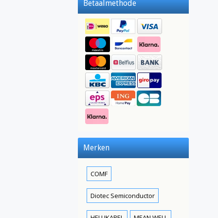
Betaalmethode
Merken
COMF
Diotec Semiconductor
HELUKABEL
MEAN WELL