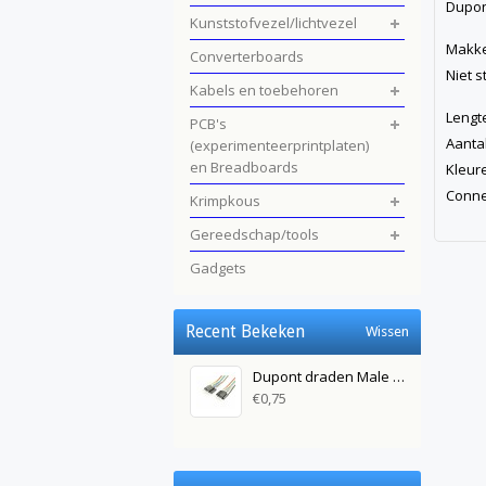
Dupon
Kunststofvezel/lichtvezel
Makke
Converterboards
Niet 
Kabels en toebehoren
Leng
PCB's
Aant
(experimenteerprintplaten)
en Breadboards
Kleur
Conne
Krimpkous
Gereedschap/tools
Gadgets
Recent Bekeken
Wissen
Dupont draden Male Male 10cm
€0,75