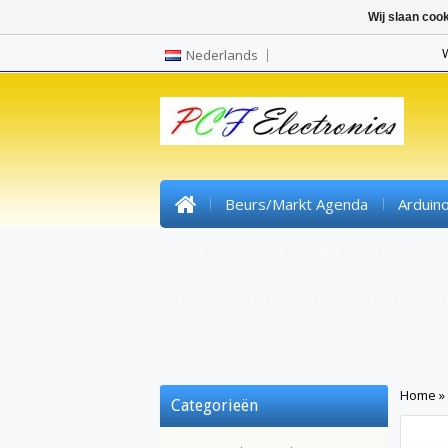
Wij slaan coo
Nederlands
Beurs/markt Agenda
Arduin
Pre Wired SMD Led
High Power Le
Headers
Kunststofvezel/lichtvezel
Krimpkous
Gereedschap/tools
Home
»
Categorieën