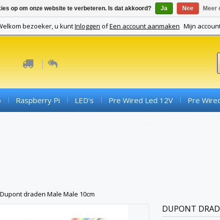
kies op om onze website te verbeteren. Is dat akkoord?
Ja
Nee
Meer 
Welkom bezoeker, u kunt
Inloggen
of
Een account aanmaken
Mijn accoun
o
Raspberry Pi
LED's
Pre Wired Led 12V
Pre Wire
ds
Connectoren
Componenten
SMD Componenten
Converterboards
Kabels En Toebehoren
PCB's (expe
Gadgets
Dupont draden Male Male 10cm
DUPONT DRAD