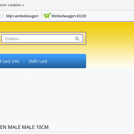
over cookies »
t
Mijn winkelwagen
Winkelwagen
€0,00
d Led 24V
SMD Led
Schakelaars
Potmeters
rimenteerprintplaten) En Breadboards
EN MALE MALE 10CM