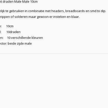
t draden Male Male 10cm
lijk te gebruiken in combinatie met headers, breadboards en smd to dip.
strippen of solderen maar gewoon er insteken en klaar.
te: 10cm
al: 10draden
en: 10 verschillende kleuren
ctor: beide zijde male