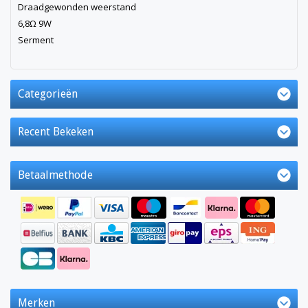
Draadgewonden weerstand
6,8Ω 9W
Serment
Categorieën
Recent Bekeken
Betaalmethode
Merken