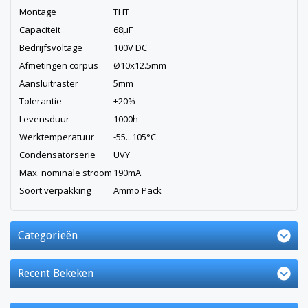
Montage
THT
Capaciteit
68µF
Bedrijfsvoltage
100V DC
Afmetingen corpus
Ø10x12.5mm
Aansluitraster
5mm
Tolerantie
±20%
Levensduur
1000h
Werktemperatuur
-55...105°C
Condensatorserie
UVY
Max. nominale stroom
190mA
Soort verpakking
Ammo Pack
Categorieën
Recent Bekeken