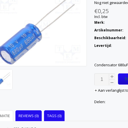
Nog niet gewaarde
€0,25
Incl. btw
Merk:
Artikelnummer:
Beschikbaarheid:
Levertijd:
Condensator 680uF
T
Aan verlanglijst
Delen:
MATIE
REVIEWS (0)
TAGS (0)