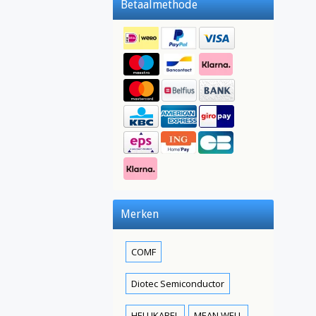
Betaalmethode
Merken
COMF
Diotec Semiconductor
HELUKABEL
MEAN WELL