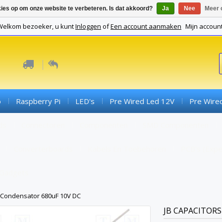
kies op om onze website te verbeteren. Is dat akkoord?
Ja
Nee
Meer 
Welkom bezoeker, u kunt
Inloggen
of
Een account aanmaken
Mijn accoun
o
Raspberry Pi
LED's
Pre Wired Led 12V
Pre Wire
ds
Connectoren
Componenten
SMD Componenten
Converterboards
Kabels En Toebehoren
PCB's (expe
Gadgets
Condensator 680uF 10V DC
JB CAPACITORS