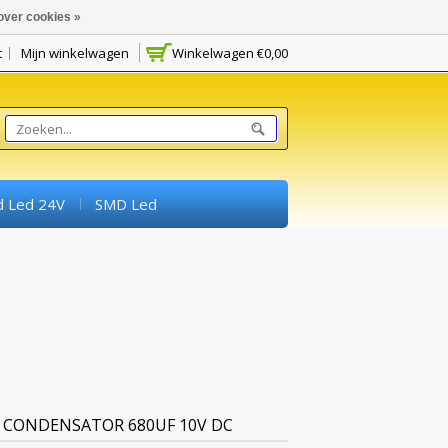
over cookies »
t
Mijn winkelwagen
Winkelwagen
€0,00
d Led 24V
SMD Led
Schakelaars
Potmeters
rimenteerprintplaten) En Breadboards
CONDENSATOR 680UF 10V DC