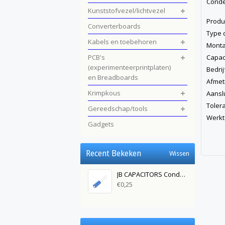
Conde
Kunststofvezel/lichtvezel
Prod
Converterboards
Type 
Kabels en toebehoren
Mo
PCB's
Cap
(experimenteerprintplaten)
Bedr
en Breadboards
Afme
Krimpkous
Aans
Tol
Gereedschap/tools
Werkt
Gadgets
Recent Bekeken
Wissen
JB CAPACITORS Condensator 680uF 10V DC
€0,25