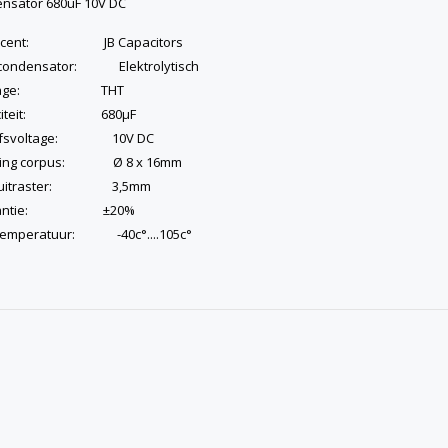
nsator 680uF 10V DC
ucent: JB Capacitors
condensator: Elektrolytisch
ntage: THT
aciteit: 680µF
ijfsvoltage: 10V DC
ting corpus: Ø 8 x 16mm
luitraster: 3,5mm
erantie: ±20%
emperatuur: -40c°....105c°