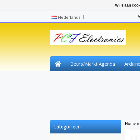
Wij slaan coo
Nederlands
Beurs/markt Agenda
Arduin
Pre Wired SMD Led
High Power Le
Headers
Kunststofvezel/lichtvezel
Krimpkous
Gereedschap/tools
Home
»
Categorieën