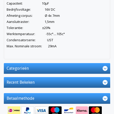
Capaciteit: 10µF
Bedrijfsvoltage: 16V DC
Afmeting corpus: Ø 4x 7mm
Aansluitraster: 1,5mm
Tolerantie: ±20%
Werktemperatuur: -55c°....105c°
Condensatorserie: UST
Max. Nominale stroom: 29mA
Categorieën
Recent Bekeken
Betaalmethode