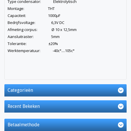
Type condensator: Elektrolytisch
Montage: THT
Capaciteit: 1000µF
Bedrijfsvoltage: 6,3V DC
Afmeting corpus: Ø 10 x 12,5mm
Aansluitraster: 5mm
Tolerantie: ±20%
Werktemperatuur: -40c°....105c°
Categorieën
Recent Bekeken
Betaalmethode