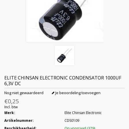
ELITE CHINSAN ELECTRONIC
CONDENSATOR 1000UF
6,3V DC
Nog niet gewaardeerd
Je beoordeling toevoegen
€0,25
Incl. btw
Merk:
Elite Chinsan Electronic
Artikelnummer:
CDS0109
Beschikbaarheid:
Op voorraad (379)