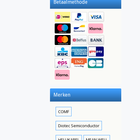
Betaalmethode
Merken
COMF
Diotec Semiconductor
HELUKABEL
MEAN WELL