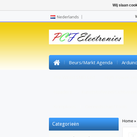
Wij slaan coo
Nederlands
Beurs/markt Agenda
Arduin
Pre Wired SMD Led
High Power Le
Headers
Kunststofvezel/lichtvezel
Krimpkous
Gereedschap/tools
Home
»
Categorieën