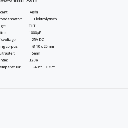
nsator 1000uF 25V DC
ducent: Aishi
condensator: Elektrolytisch
ntage: THT
aciteit: 1000µF
ijfsvoltage: 25V DC
ting corpus: Ø 10 x 25mm
sluitraster: 5mm
erantie: ±20%
emperatuur: -40c°....105c°