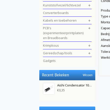
Conde
Kunststofvezel/lichtvezel
Pro
Converterboards
Type 
Kabels en toebehoren
Mo
PCB's
Cap
(experimenteerprintplaten)
Bedr
en Breadboards
Afme
Krimpkous
Aan
Tol
Gereedschap/tools
Werkt
Gadgets
Recent Bekeken
Wissen
Aishi Condensator 1000uF 25V DC
€0,35