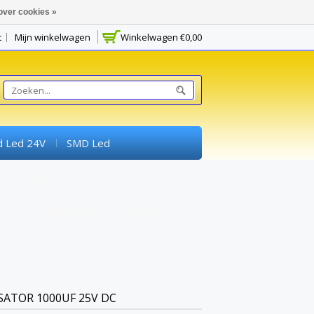
over cookies »
t
Mijn winkelwagen
Winkelwagen
€0,00
d Led 24V
SMD Led
Schakelaars
Potmeters
rimenteerprintplaten) En Breadboards
ATOR 1000UF 25V DC