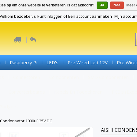
kies op om onze website te verbeteren. Is dat akkoord?
Ja
Nee
Meer 
Welkom bezoeker, u kunt
Inloggen
of
Een account aanmaken
Mijn accoun
o
Raspberry Pi
LED's
Pre Wired Led 12V
Pre Wire
ds
Connectoren
Componenten
SMD Componenten
Converterboards
Kabels En Toebehoren
PCB's (expe
Gadgets
Condensator 1000uF 25V DC
AISHI
CONDENS