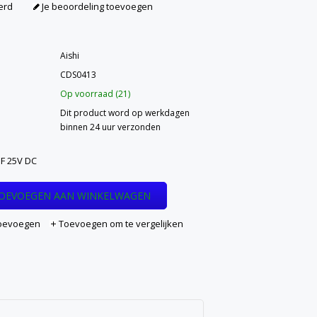
erd
Je beoordeling toevoegen
Aishi
CDS0413
Op voorraad (21)
Dit product word op werkdagen
binnen 24 uur verzonden
F 25V DC
OEVOEGEN AAN WINKELWAGEN
 toevoegen
Toevoegen om te vergelijken