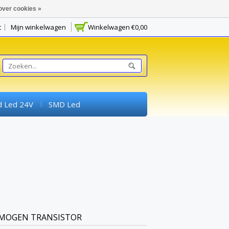
over cookies »
t
Mijn winkelwagen
Winkelwagen
€0,00
d Led 24V
SMD Led
Schakelaars
Potmeters
rimenteerprintplaten) En Breadboards
RMOGEN TRANSISTOR