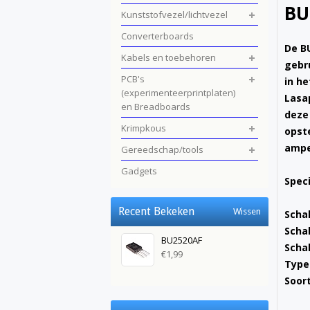
BU
Kunststofvezel/lichtvezel
Converterboards
De B
Kabels en toebehoren
gebr
PCB's
in h
(experimenteerprintplaten)
Lasa
en Breadboards
deze
Krimpkous
opst
ampe
Gereedschap/tools
Gadgets
Speci
Recent Bekeken
Wissen
Scha
Scha
BU2520AF
Scha
€1,99
Type
Soor