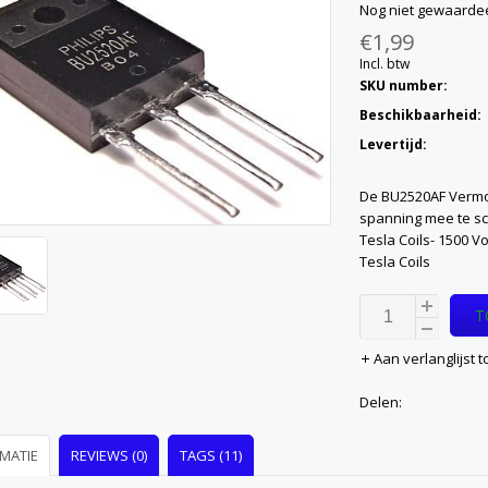
Nog niet gewaarde
€1,99
Incl. btw
SKU number:
Beschikbaarheid:
Levertijd:
De BU2520AF Vermo
spanning mee te sc
Tesla Coils- 1500 Vo
Tesla Coils
T
Aan verlanglijst
Delen:
MATIE
REVIEWS (0)
TAGS (11)