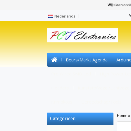
Wij slaan coo
Nederlands
Beurs/markt Agenda
Arduin
Pre Wired SMD Led
High Power Le
Headers
Kunststofvezel/lichtvezel
Krimpkous
Gereedschap/tools
Home
»
Categorieën