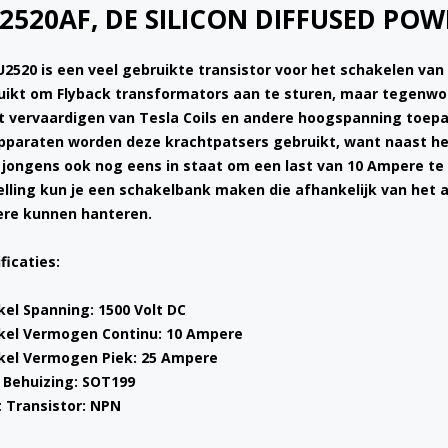
2520AF, DE SILICON DIFFUSED PO
U2520 is een veel gebruikte transistor voor het schakelen va
uikt om Flyback transformators aan te sturen, maar tegenwo
et vervaardigen van Tesla Coils en andere hoogspanning toepa
pparaten worden deze krachtpatsers gebruikt, want naast he
 jongens ook nog eens in staat om een last van 10 Ampere te 
elling kun je een schakelbank maken die afhankelijk van het a
re kunnen hanteren.
ficaties:
kel Spanning: 1500 Volt DC
kel Vermogen Continu: 10 Ampere
kel Vermogen Piek: 25 Ampere
 Behuizing: SOT199
t Transistor: NPN