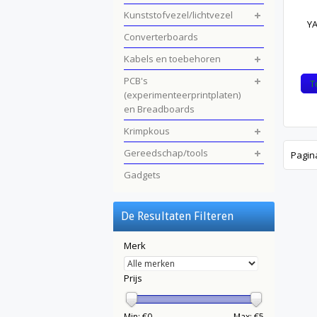
Kunststofvezel/lichtvezel
YA
Converterboards
Kabels en toebehoren
PCB's
T
(experimenteerprintplaten)
en Breadboards
Krimpkous
Gereedschap/tools
Pagin
Gadgets
De Resultaten Filteren
Merk
Prijs
Min: €
0
Max: €
5