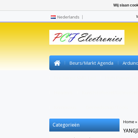
Wij slaan coo
Nederlands
Beurs/markt Agenda
Arduin
Pre Wired SMD Led
High Power Le
Headers
Kunststofvezel/lichtvezel
Krimpkous
Gereedschap/tools
Home
»
Categorieën
YANGJ