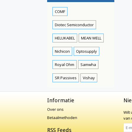
COMF
Diotec Semiconductor
HELUKABEL
MEAN WELL
Nichicon
Optosupply
Royal Ohm
Samwha
SR Passives
Vishay
Informatie
Nie
Over ons
Wilt
Betaalmethoden
van o
RSS Feeds