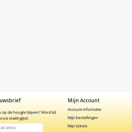
uwsbrief
Mijn Account
Account informatie
 u op de hoogte blijven?
Word lid
Mijn bestellingen
nze mailinglijst:
Mijn tickets