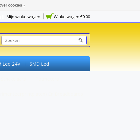
over cookies »
t
Mijn winkelwagen
Winkelwagen
€0,00
d Led 24V
SMD Led
Schakelaars
Potmeters
rimenteerprintplaten) En Breadboards