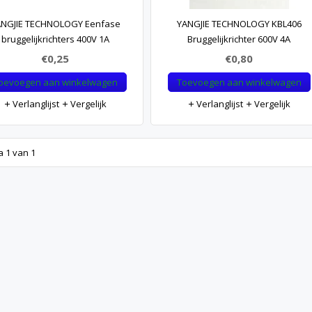
NGJIE TECHNOLOGY Eenfase
YANGJIE TECHNOLOGY KBL406
bruggelijkrichters 400V 1A
Bruggelijkrichter 600V 4A
€0,25
€0,80
oevoegen aan winkelwagen
Toevoegen aan winkelwagen
Verlanglijst
Vergelijk
Verlanglijst
Vergelijk
a 1 van 1