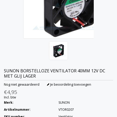
SUNON
BORSTELLOZE VENTILATOR 40MM 12V DC
MET GLIJ LAGER
Nog niet gewaardeerd
Je beoordeling toevoegen
€4,95
Incl. btw
Merk:
SUNON
Artikelnummer:
VTOR0207
SKU number:
Ventilator