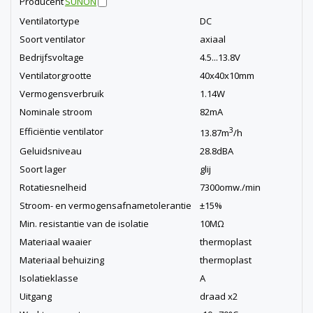
Producent
SUNON
Ventilatortype
DC
Soort ventilator
axiaal
Bedrijfsvoltage
4.5...13.8V
Ventilatorgrootte
40x40x10mm
Vermogensverbruik
1.14W
Nominale stroom
82mA
3
Efficiëntie ventilator
13.87m
/h
Geluidsniveau
28.8dBA
Soort lager
glij
Rotatiesnelheid
7300omw./min
Stroom- en vermogensafnametolerantie
±15%
Min. resistantie van de isolatie
10MΩ
Materiaal waaier
thermoplast
Materiaal behuizing
thermoplast
Isolatieklasse
A
Uitgang
draad x2