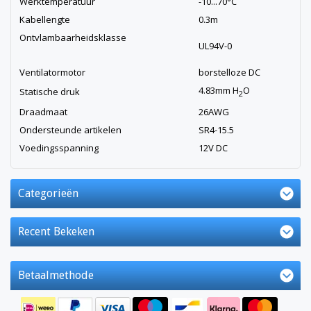
Werktemperatuur
-10...70°C
Kabellengte
0.3m
Ontvlambaarheidsklasse
UL94V-0
Ventilatormotor
borstelloze DC
4.83mm H
O
Statische druk
2
Draadmaat
26AWG
Ondersteunde artikelen
SR4-15.5
Voedingsspanning
12V DC
Categorieën
Recent Bekeken
Betaalmethode