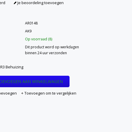
erd
Je beoordeling toevoegen
AR0148
AK9
Op voorraad (8)
Dit product word op werkdagen
binnen 24 uur verzonden
 R3 Behuizing
OEVOEGEN AAN WINKELWAGEN
 toevoegen
Toevoegen om te vergelijken