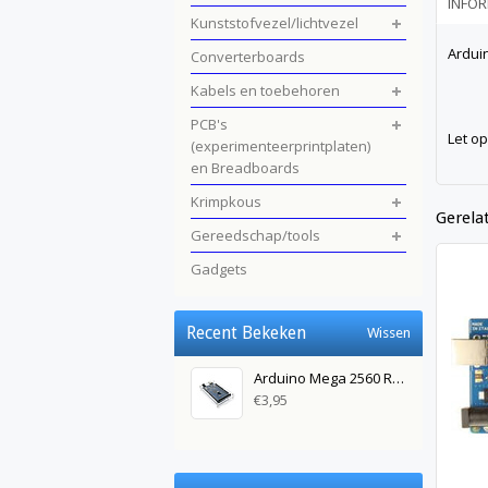
INFOR
Kunststofvezel/lichtvezel
Ardui
Converterboards
Kabels en toebehoren
PCB's
Let op
(experimenteerprintplaten)
en Breadboards
Krimpkous
Gerela
Gereedschap/tools
Gadgets
Recent Bekeken
Wissen
Arduino Mega 2560 R3 Behuizing
€3,95