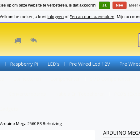
kies op om onze website te verbeteren. Is dat akkoord?
Ja
Nee
Meer 
Welkom bezoeker, u kunt
Inloggen
of
Een account aanmaken
Mijn accoun
o
Raspberry Pi
LED's
Pre Wired Led 12V
Pre Wire
ds
Connectoren
Componenten
SMD Componenten
Converterboards
Kabels En Toebehoren
PCB's (expe
Gadgets
Arduino Mega 2560 R3 Behuizing
ARDUINO MEGA