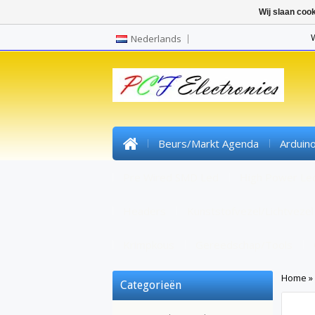
Wij slaan coo
Nederlands
Beurs/markt Agenda
Arduin
Pre Wired SMD Led
High Power Le
Headers
Kunststofvezel/lichtvezel
Krimpkous
Gereedschap/tools
Home
»
Categorieën