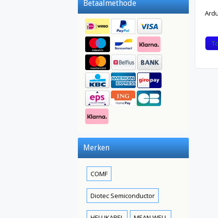
Betaalmethode
Ardu
T
Merken
COMF
Diotec Semiconductor
HELUKABEL
MEAN WELL