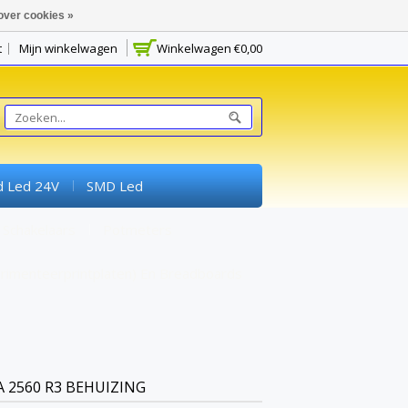
over cookies »
t
Mijn winkelwagen
Winkelwagen
€0,00
d Led 24V
SMD Led
Schakelaars
Potmeters
rimenteerprintplaten) En Breadboards
 2560 R3 BEHUIZING