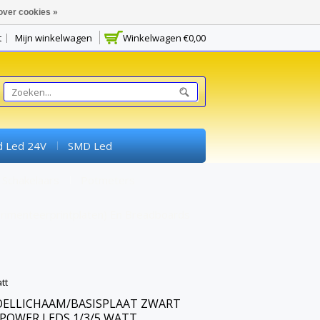
over cookies »
t
Mijn winkelwagen
Winkelwagen
€0,00
d Led 24V
SMD Led
Schakelaars
Potmeters
rimenteerprintplaten) En Breadboards
tt
ELLICHAAM/BASISPLAAT ZWART
 POWER LEDS 1/3/5 WATT