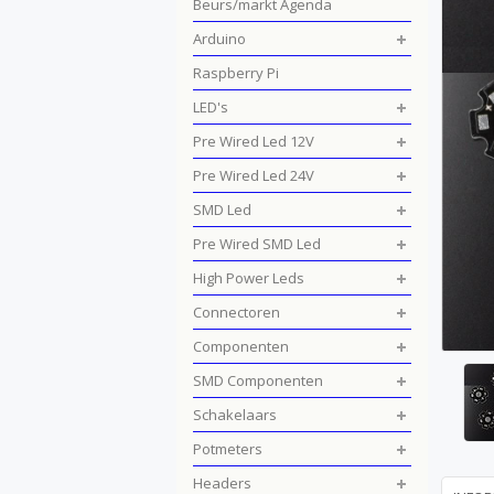
Beurs/markt Agenda
Arduino
Raspberry Pi
LED's
Pre Wired Led 12V
Pre Wired Led 24V
SMD Led
Pre Wired SMD Led
High Power Leds
Connectoren
Componenten
SMD Componenten
Schakelaars
Potmeters
Headers