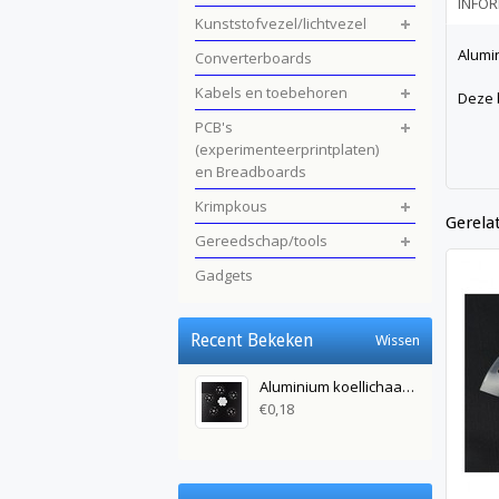
INFOR
Kunststofvezel/lichtvezel
Alumi
Converterboards
Kabels en toebehoren
Deze 
PCB's
(experimenteerprintplaten)
en Breadboards
Krimpkous
Gerela
Gereedschap/tools
Gadgets
Recent Bekeken
Wissen
Aluminium koellichaam/basisplaat Zwart voor de high power leds 1/3/5 watt
€0,18