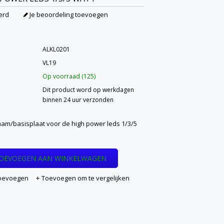
erd
Je beoordeling toevoegen
ALKL0201
VL19
Op voorraad (125)
Dit product word op werkdagen
binnen 24 uur verzonden
aam/basisplaat voor de high power leds 1/3/5
OEVOEGEN AAN WINKELWAGEN
 toevoegen
Toevoegen om te vergelijken