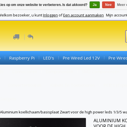
kies op om onze website te verbeteren. Is dat akkoord?
Ja
Nee
Meer 
Welkom bezoeker, u kunt
Inloggen
of
Een account aanmaken
Mijn accoun
o
Raspberry Pi
LED's
Pre Wired Led 12V
Pre Wire
ds
Connectoren
Componenten
SMD Componenten
Converterboards
Kabels En Toebehoren
PCB's (expe
Gadgets
Aluminium koellichaam/basisplaat Zwart voor de high power leds 1/3/5 wa
ALUMINIUM KO
VOOR DE HIGH