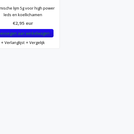
mische lijm 5g voor high power
leds en koellichamen
€2,95
eur
oevoegen aan winkelwagen
Verlanglijst
Vergelijk