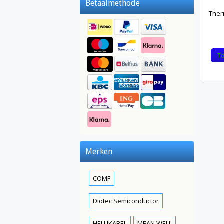
Betaalmethode
Ther
T
Merken
COMF
Diotec Semiconductor
HELUKABEL
MEAN WELL