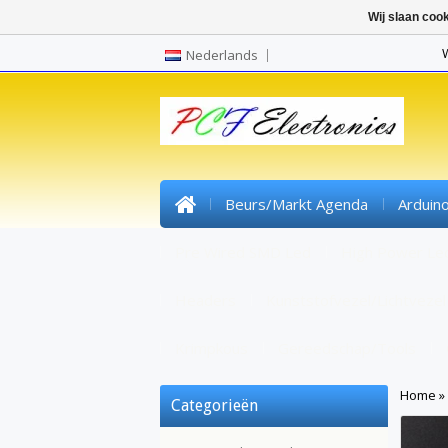
Wij slaan coo
Nederlands
Beurs/markt Agenda
Arduin
Pre Wired SMD Led
High Power Le
Headers
Kunststofvezel/lichtvezel
Krimpkous
Gereedschap/tools
Home
»
Categorieën