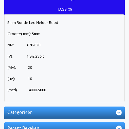
TAGS (0)
5mm Ronde Led Helder Rood
Grootte( mm): 5mm
NM: 620-630
(V): 1,8-2,2volt
(MA): 20
(uA): 10
(mcd): 4000-5000
Categorieën
Recent Bekeken