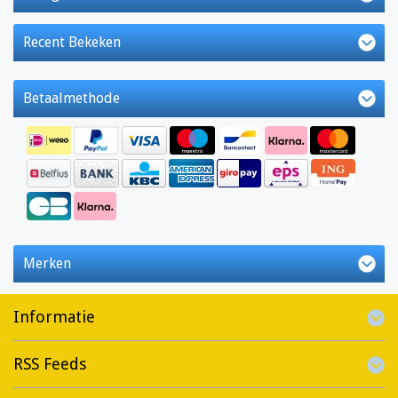
Recent Bekeken
Betaalmethode
Merken
Informatie
RSS Feeds