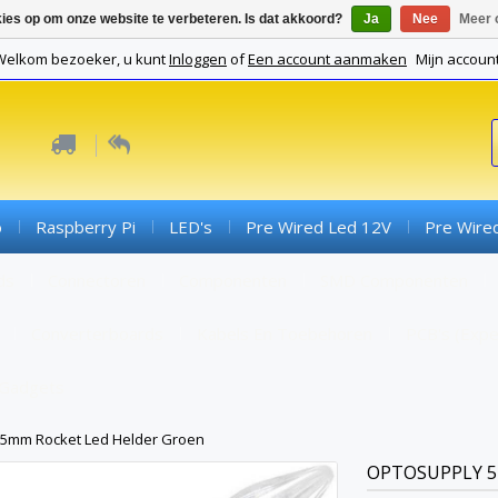
kies op om onze website te verbeteren. Is dat akkoord?
Ja
Nee
Meer 
Welkom bezoeker, u kunt
Inloggen
of
Een account aanmaken
Mijn accoun
o
Raspberry Pi
LED's
Pre Wired Led 12V
Pre Wire
ds
Connectoren
Componenten
SMD Componenten
Converterboards
Kabels En Toebehoren
PCB's (expe
Gadgets
5mm Rocket Led Helder Groen
OPTOSUPPLY
5