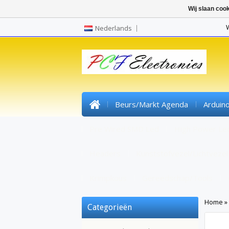
Wij slaan coo
Nederlands
Beurs/markt Agenda
Arduin
Pre Wired SMD Led
High Power Le
Headers
Kunststofvezel/lichtvezel
Krimpkous
Gereedschap/tools
Home
»
Categorieën