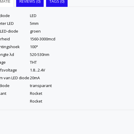
MATIE
REVIEWS (0)
TAGS (0)
diode
LED
ter LED
5mm
 LED-diode
groen
rheid
1560-3000mcd
chtingshoek
100°
engte λd
520-530nm
age
THT
jfsvoltage
1.8...2.4V
m van LED diode
20mA
diode
transparant
ant
Rocket
Rocket