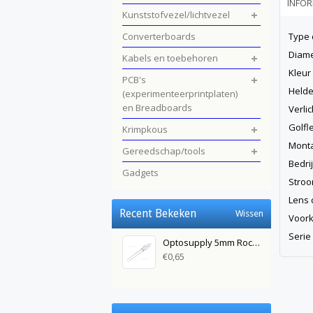
INFOR
Kunststofvezel/lichtvezel
Converterboards
Type 
Diame
Kabels en toebehoren
Kleur
PCB's
Helde
(experimenteerprintplaten)
en Breadboards
Verli
Golfl
Krimpkous
Mont
Gereedschap/tools
Bedri
Gadgets
Stroo
Lens 
Recent Bekeken
Wissen
Voork
Serie
Optosupply 5mm Rocket Led Helder Groen
€0,65