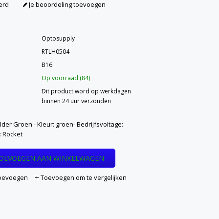
erd
Je beoordeling toevoegen
Optosupply
RTLH0504
B16
Op voorraad (84)
Dit product word op werkdagen
binnen 24 uur verzonden
er Groen - Kleur: groen- Bedrijfsvoltage:
t: Rocket
OEVOEGEN AAN WINKELWAGEN
 toevoegen
Toevoegen om te vergelijken