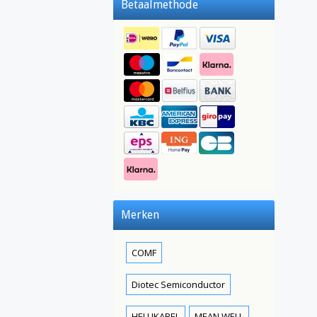
Betaalmethode
Merken
COMF
Diotec Semiconductor
HELUKABEL
MEAN WELL