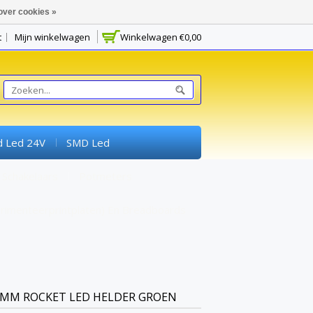
over cookies »
t
Mijn winkelwagen
Winkelwagen
€0,00
d Led 24V
SMD Led
Schakelaars
Potmeters
rimenteerprintplaten) En Breadboards
MM ROCKET LED HELDER GROEN