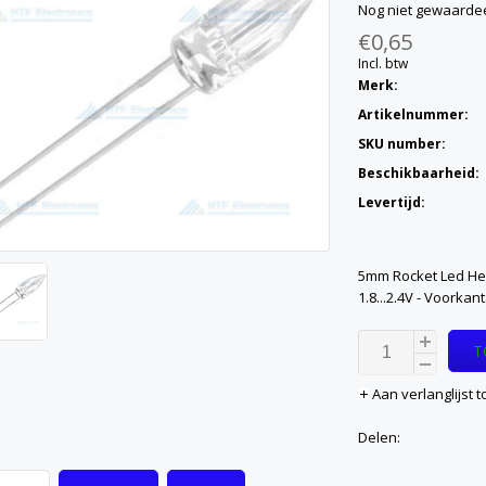
Nog niet gewaarde
€0,65
Incl. btw
Merk:
Artikelnummer:
SKU number:
Beschikbaarheid:
Levertijd:
5mm Rocket Led Held
1.8...2.4V - Voorkan
T
Aan verlanglijst
Delen: