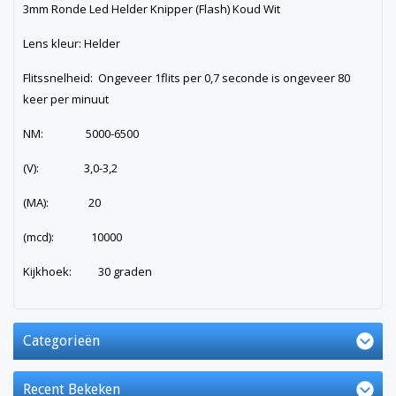
3mm Ronde Led Helder Knipper (Flash) Koud Wit
Lens kleur: Helder
Flitssnelheid: Ongeveer 1flits per 0,7 seconde is ongeveer 80
keer per minuut
NM: 5000-6500
(V): 3,0-3,2
(MA): 20
(mcd): 10000
Kijkhoek: 30 graden
Categorieën
Recent Bekeken