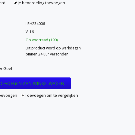
erd
Je beoordeling toevoegen
LRH234006
VL16
Op voorraad (190)
Dit product word op werkdagen
binnen 24 uur verzonden
r Geel
OEVOEGEN AAN WINKELWAGEN
 toevoegen
Toevoegen om te vergelijken