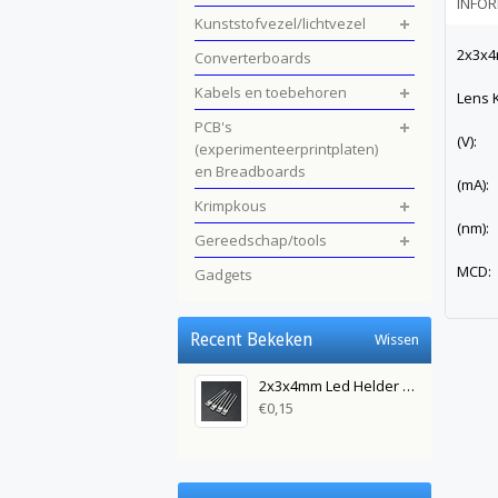
INFOR
Kunststofvezel/lichtvezel
2x3x4
Converterboards
Kabels en toebehoren
Lens
PCB's
(V):
(experimenteerprintplaten)
en Breadboards
(mA
Krimpkous
(nm
Gereedschap/tools
MCD
Gadgets
Recent Bekeken
Wissen
2x3x4mm Led Helder Geel
€0,15