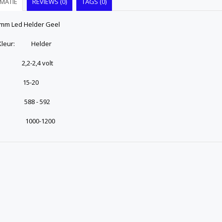
MATIE
REVIEWS (0)
TAGS (0)
mm Led Helder Geel
 Kleur: Helder
 2,2-2,4 volt
): 15-20
): 588 - 592
: 1000-1200