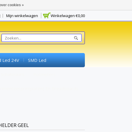
over cookies »
t
Mijn winkelwagen
Winkelwagen
€0,00
d Led 24V
SMD Led
Schakelaars
Potmeters
rimenteerprintplaten) En Breadboards
HELDER GEEL