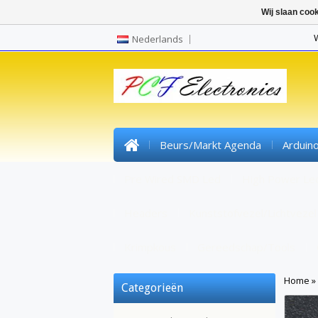
Wij slaan coo
Nederlands
Beurs/markt Agenda
Arduin
Pre Wired SMD Led
High Power Le
Headers
Kunststofvezel/lichtvezel
Krimpkous
Gereedschap/tools
Home
»
Categorieën