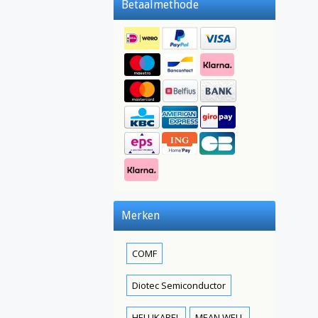
Betaalmethode
Merken
COMF
Diotec Semiconductor
HELUKABEL
MEAN WELL