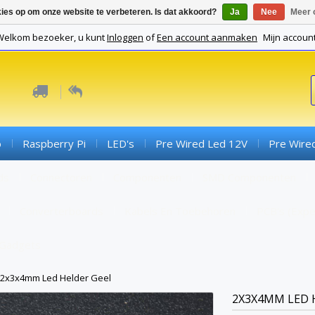
kies op om onze website te verbeteren. Is dat akkoord?
Ja
Nee
Meer 
Welkom bezoeker, u kunt
Inloggen
of
Een account aanmaken
Mijn accoun
o
Raspberry Pi
LED's
Pre Wired Led 12V
Pre Wire
ds
Connectoren
Componenten
SMD Componenten
Converterboards
Kabels En Toebehoren
PCB's (expe
Gadgets
2x3x4mm Led Helder Geel
2X3X4MM LED 