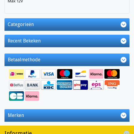
Max 12V
Categorieën
Recent Bekeken
Betaalmethode
Merken
Informatie