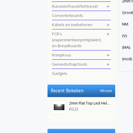
2mm F
Kunststofvezel/lichtvezel
Groot
Converterboards
NM: 
Kabels en toebehoren
PCB's
(V):
(experimenteerprintplaten)
en Breadboards
(MA
Krimpkous
(mc
Gereedschap/tools
Gadgets
Recent Bekeken
Wissen
2mm Flat Top Led Helder Koud Wit
€0,22