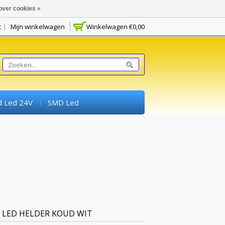
over cookies »
t
Mijn winkelwagen
Winkelwagen
€0,00
d Led 24V
SMD Led
Schakelaars
Potmeters
rimenteerprintplaten) En Breadboards
 LED HELDER KOUD WIT