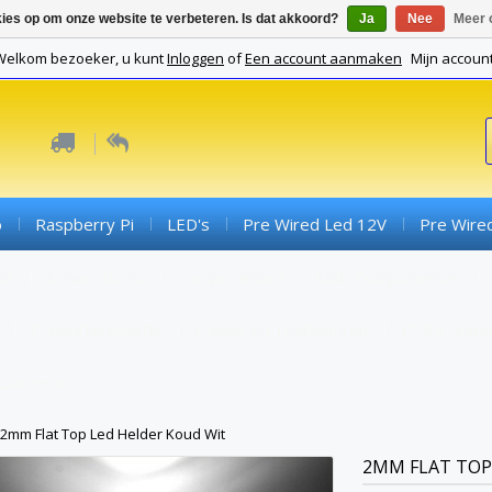
kies op om onze website te verbeteren. Is dat akkoord?
Ja
Nee
Meer 
Welkom bezoeker, u kunt
Inloggen
of
Een account aanmaken
Mijn accoun
o
Raspberry Pi
LED's
Pre Wired Led 12V
Pre Wire
ds
Connectoren
Componenten
SMD Componenten
Converterboards
Kabels En Toebehoren
PCB's (expe
Gadgets
2mm Flat Top Led Helder Koud Wit
2MM FLAT TOP