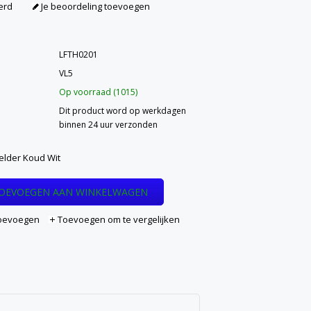
erd
Je beoordeling toevoegen
LFTH0201
VL5
Op voorraad (1015)
Dit product word op werkdagen
binnen 24 uur verzonden
elder Koud Wit
OEVOEGEN AAN WINKELWAGEN
 toevoegen
Toevoegen om te vergelijken