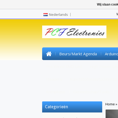
Wij slaan coo
Nederlands
Beurs/markt Agenda
Arduin
Pre Wired SMD Led
High Power Le
Headers
Kunststofvezel/lichtvezel
Krimpkous
Gereedschap/tools
Home
»
Categorieën