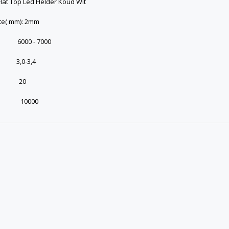
lat Top Led Helder Koud Wit
te( mm): 2mm
6000 - 7000
 3,0-3,4
): 20
d): 10000