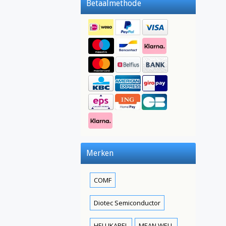
Betaalmethode
Merken
COMF
Diotec Semiconductor
HELUKABEL
MEAN WELL