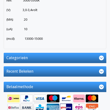
NM: 3000-3500K
(V): 3,0-3,4volt
(MA): 20
(uA): 10
(mcd): 13000-15000
Categorieën
Recent Bekeken
Betaalmethode